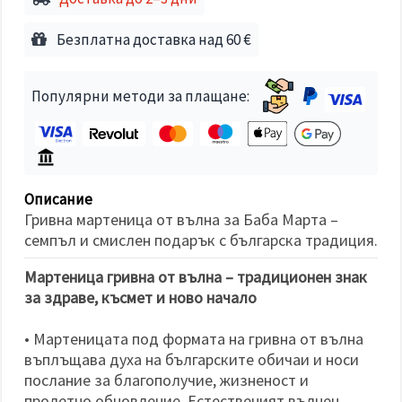
избереш
дадения
вид
Безплатна доставка над 60 €
"бисквитки"
и кликнеш
бутона
"Запази"
Популярни методи за плащане:
Приеми
всички
Настройки
Описание
на
Гривна мартеница от вълна за Баба Марта –
бисквитките
семпъл и смислен подарък с българска традиция.
Мартеница гривна от вълна – традиционен знак
за здраве, късмет и ново начало
• Мартеницата под формата на гривна от вълна
въплъщава духа на българските обичаи и носи
послание за благополучие, жизненост и
пролетно обновление. Естественият вълнен