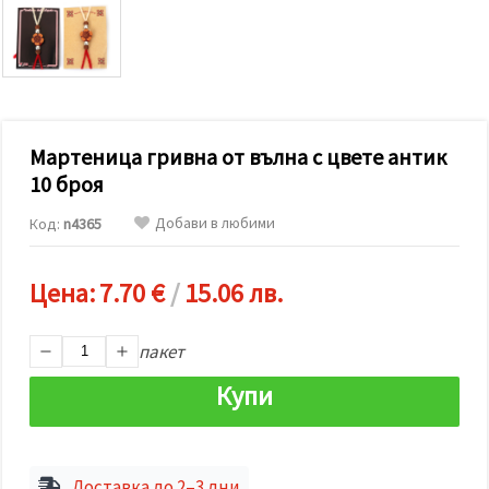
релевантно
съдържание
и реклами,
включително
с помощта
на наши
партньори
за анализ
и
Мартеница гривна от вълна с цвете антик
маркетинг.
10 броя
Можеш да
се
Добави в любими
Код:
n4365
съгласиш
да
използваме
всички
Цена:
7.70 €
/
15.06 лв.
"бисквитки"
като
натиснеш
пакет
"Приеми
всички!"
или да
Купи
посочиш
предпочитанията
си в
"Настройки",
като
Доставка до 2–3 дни