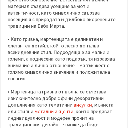
материал създава усещане за уют и
автентичност, като символично свързва
носещия я с природата и дълбоко вкоренените
традиции на Баба Марта.
• Като гривна, мартеницата е деликатен и
елегантен детайл, който лесно допълва
всекидневния стил. Подходяща е за малки и
големи, а поднесена като подарък, тя изразява
внимание и лично отношение – малък жест с
голямо символично значение и положителна
енергия.
• Мартеницата гривна от вълна се съчетава
изключително добре с фини декоративни
допълнения като тематични
висулки
, мъниста
или стилни
метални акценти
, които придават
индивидуалност и модерен прочит на
традиционния дизайн. Тя може да бъде