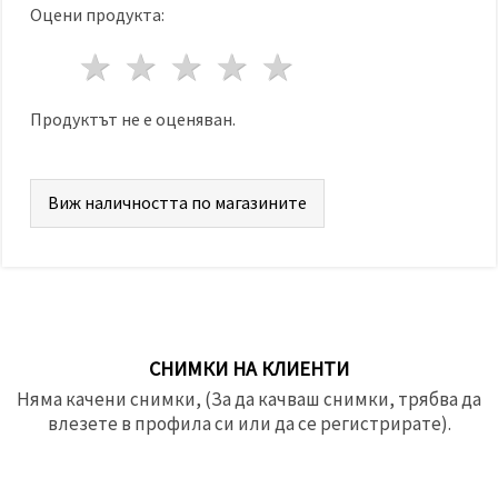
Оцени продукта:
1 звезда
2 звезди
3 звезди
4 звезди
5 звезди
Продуктът не е оценяван.
Виж наличността по магазините
СНИМКИ НА КЛИЕНТИ
Няма качени снимки, (За да качваш снимки, трябва да
влезете в профила си или да се регистрирате).