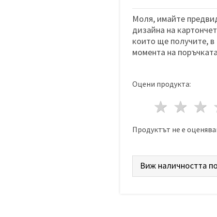
Моля, имайте предвид
дизайна на картончета
които ще получите, в
момента на поръчката
Оцени продукта:
1 звез
2 з
Продуктът не е оценява
Виж наличността по