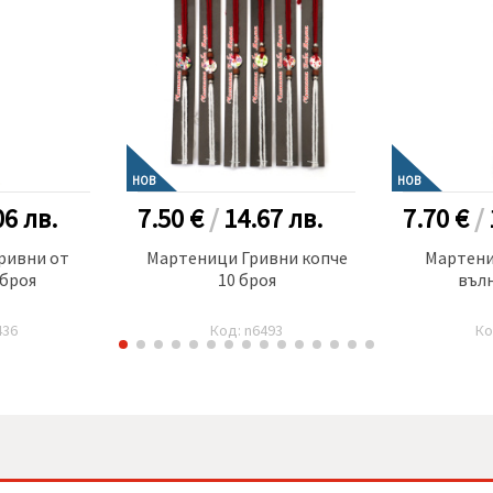
НОВ
НОВ
06
лв.
7.50 €
/
14.67
лв.
7.70 €
/
ривни от
Мартеници Гривни копче
Мартени
 броя
10 броя
вълн
436
Код: n6493
Ко