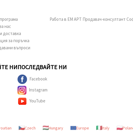
програма
Работа в ЕМ АРТ Продавач-консултант Со
за нас
и доставка
ция за поръчка
давани въпроси
ТЕ НИ
ПОСЛЕДВАЙТЕ НИ
Facebook
Instagram
YouTube
roatian
Czech
Hungary
Europe
Italy
Polan