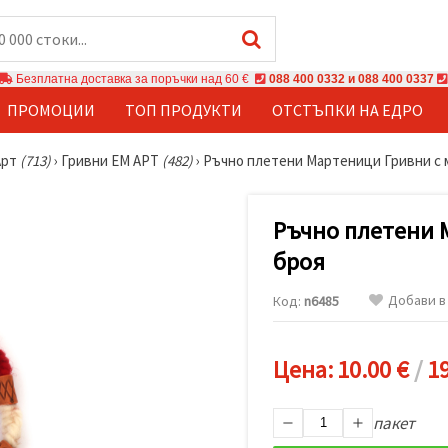
Безплатна доставка за поръчки над 60 €
088 400 0332 и 088 400 0337
ПРОМОЦИИ
ТОП ПРОДУКТИ
ОТСТЪПКИ НА ЕДРО
Арт
(713)
›
Гривни ЕМ АРТ
(482)
›
Ръчно плетени Мартеници Гривни с 
Ръчно плетени 
броя
Добави в
Код:
n6485
Цена:
10.00 €
/
19
пакет