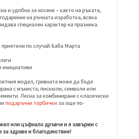
на и удобна за носене – както на ръката,
агодарение на ръчната изработка, всяка
придава специален характер на празника.
и приятели по случай Баба Марта
олеги
и инициативи
ретния модел, гривната може да бъде
рана с мъниста, пискюли, символи или
ементи. Лесна за комбиниране с класически
ли
подаръчни торбички
за още по-
кел или цъфнало дръвче и я завържи с
е за здраве и благоденствие!