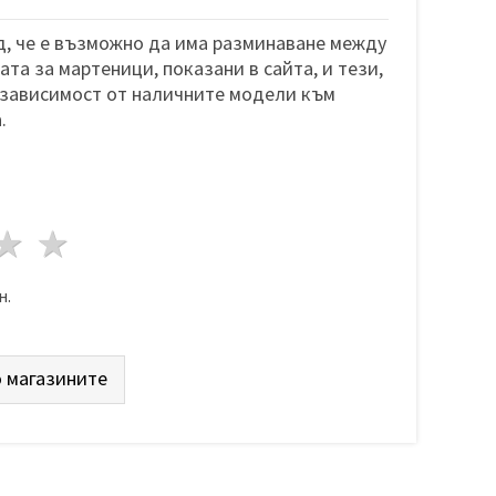
, че е възможно да има разминаване между
та за мартеници, показани в сайта, и тези,
 зависимост от наличните модели към
.
да
везди
3 звезди
4 звезди
5 звезди
н.
 магазините