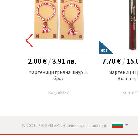
НОВ
.
2.00 €
/
3.91
лв.
7.70 €
/
15.
 корда
Мартеници гривна шнур 10
Мартеници Г
с
броя
Вълна 10
Код: n9837
Код: n6
© 2004 - 2026 ЕМ АРТ. Всички права запазени..