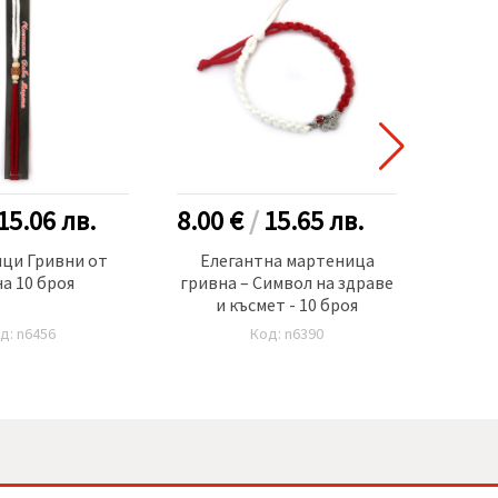
15.06
лв.
8.00 €
/
15.65
лв.
6.00
ци Гривни от
Елегантна мартеница
Ма
а 10 броя
гривна – Символ на здраве
пло
и късмет - 10 броя
д: n6456
Код: n6390