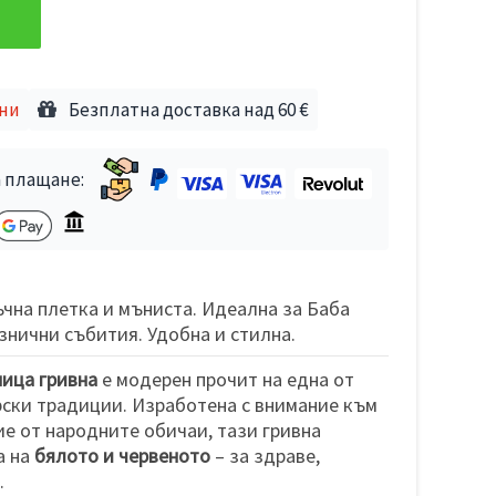
дни
Безплатна доставка над 60 €
 плащане:
ъчна плетка и мъниста. Идеална за Баба
знични събития. Удобна и стилна.
ница гривна
е модерен прочит на една от
ски традиции. Изработена с внимание към
е от народните обичаи, тази гривна
а на
бялото и червеното
– за здраве,
.