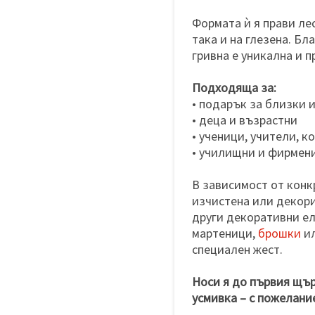
Формата ѝ я прави лес
така и на глезена. Бл
гривна е уникална и 
Подходяща за:
• подарък за близки 
• деца и възрастни
• ученици, учители, к
• училищни и фирмен
В зависимост от конк
изчистена или декори
други декоративни ел
мартеници,
брошки
и
специален жест.
Носи я до първия щър
усмивка – с пожелани