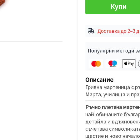
Купи
Доставка до 2–3 
Популярни методи за
Описание
Гривна мартеница с р
Марта, училища и пра
Ръчно плетена марте
най-обичаните българ
детайла и вдъхновени
съчетава символикат
щастие и ново начало