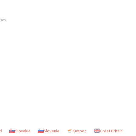
фия
d
Slovakia
Slovenia
Κύπρος
Great Britain