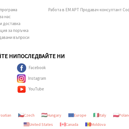
програма
Работа в ЕМ АРТ Продавач-консултант Со
за нас
и доставка
ция за поръчка
давани въпроси
ТЕ НИ
ПОСЛЕДВАЙТЕ НИ
Facebook
Instagram
YouTube
roatian
Czech
Hungary
Europe
Italy
Polan
United States
Canada
Moldova