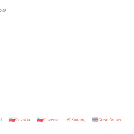
фия
d
Slovakia
Slovenia
Κύπρος
Great Britain