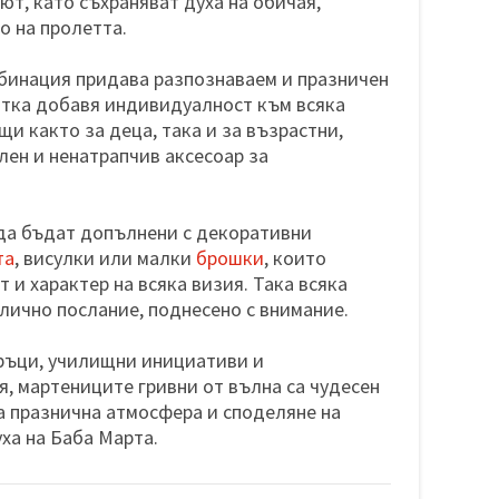
ют, като съхраняват духа на обичая,
о на пролетта.
бинация придава разпознаваем и празничен
отка добавя индивидуалност към всяка
щи както за деца, така и за възрастни,
лен и ненатрапчив аксесоар за
да бъдат допълнени с декоративни
та
, висулки или малки
брошки
, които
 и характер на всяка визия. Така всяка
 лично послание, поднесено с внимание.
ръци, училищни инициативи и
, мартениците гривни от вълна са чудесен
а празнична атмосфера и споделяне на
ха на Баба Марта.