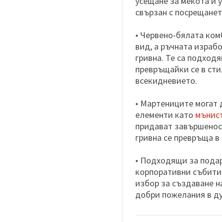
усещане за мекота и у
свързан с посрещанет
• Червено-бялата ком
вид, а ръчната израб
гривна. Те са подходя
превръщайки се в сти
всекидневието.
• Мартениците могат 
елементи като
мънис
придават завършеност
гривна се превръща в
• Подходящи за пода
корпоративни събития
избор за създаване н
добри пожелания в ду