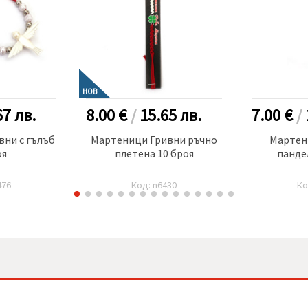
НОВ
67
лв.
8.00 €
/
15.65
лв.
7.00 €
/
ни с гълъб
Мартеници Гривни ръчно
Мартен
оя
плетена 10 броя
панде
476
Код: n6430
Ко