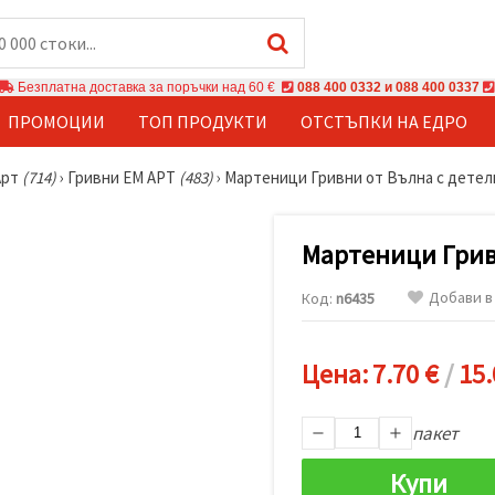
Безплатна доставка за поръчки над 60 €
088 400 0332 и 088 400 0337
ПРОМОЦИИ
ТОП ПРОДУКТИ
ОТСТЪПКИ НА ЕДРО
Арт
(714)
›
Гривни ЕМ АРТ
(483)
›
Мартеници Гривни от Вълна с детели
Мартеници Грив
Добави в
Код:
n6435
Цена:
7.70 €
/
15.
пакет
Купи