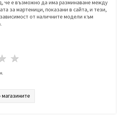
, че е възможно да има разминаване между
та за мартеници, показани в сайта, и тези,
 зависимост от наличните модели към
.
да
везди
3 звезди
4 звезди
5 звезди
н.
 магазините