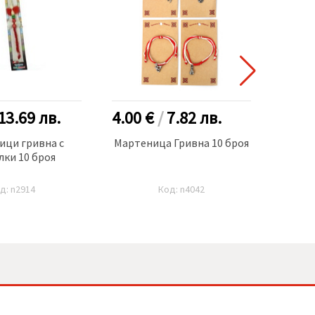
13.69
лв.
4.00 €
/
7.82
лв.
7.50
ици гривна с
Мартеница Гривна 10 броя
Ма
лки 10 броя
Усук
м
д: n2914
Код: n4042