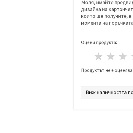
Моля, имайте предвид
дизайна на картончета
които ще получите, в
момента на поръчката
Оцени продукта:
1 звез
2 з
Продуктът не е оценява
Виж наличността по