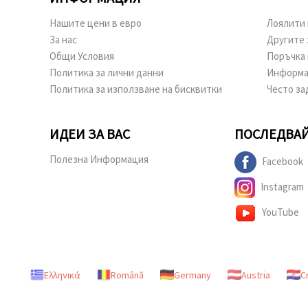
Нашите цени в евро
Лоялити 
За нас
Другите 
Общи Условия
Поръчка 
Политика за лични данни
Информа
Политика за използване на бисквитки
Често за
ИДЕИ ЗА ВАС
ПОСЛЕДВАЙ
Полезна Информация
Facebook
Instagram
YouTube
Ελληνικά
Română
Germany
Austria
C