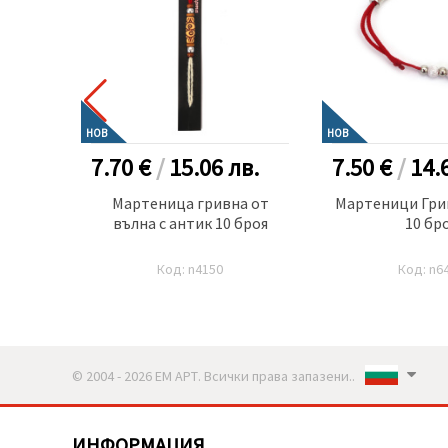
НОВ
НОВ
в.
7.70 €
/
15.06
лв.
7.50 €
/
14.
теници
Мартеница гривна от
Мартеници Грив
10 броя
вълна с антик 10 броя
10 бр
Код: n4150
Код: n6
© 2004 - 2026 ЕМ АРТ. Всички права запазени..
ИНФОРМАЦИЯ