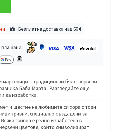
дни
Безплатна доставка над 60 €
 плащане:
и мартеници – традиционни бяло-червени
разника Баба Марта! Разгледайте още
и за изработка.
мет и щастие на любимите си хора с този
ници гривни, специално създадени за
 Всяка гривна е ръчно изработена в
червени цветове, които символизират