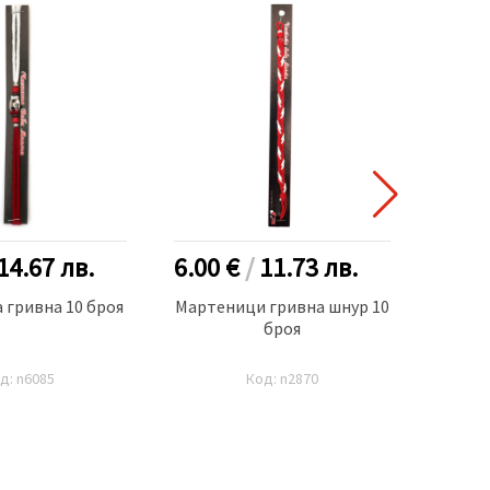
14.67
лв.
6.00 €
/
11.73
лв.
8.00
 гривна 10 броя
Мартеници гривна шнур 10
Марте
броя
д: n6085
Код: n2870