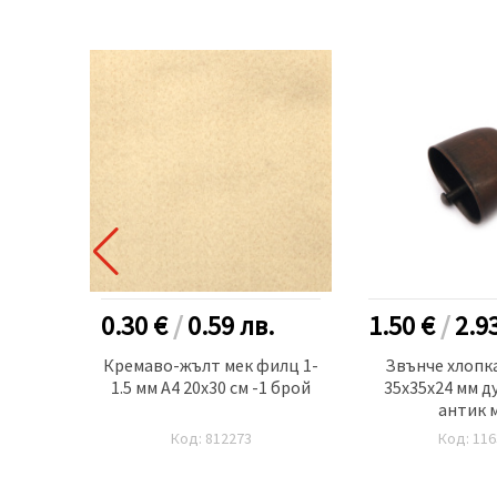
.
0.30 €
/
0.59
лв.
1.50 €
/
2.9
о -30
Кремаво-жълт мек филц 1-
Звънче хлопк
1.5 мм A4 20x30 см -1 брой
35x35x24 мм д
антик 
Код: 812273
Код: 116