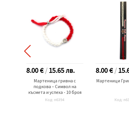
в.
8.00 €
/
15.65
лв.
8.00 €
/
15.
0 броя
Мартеница гривна с
Мартеници Грив
подкова – Символ на
късмета и успеха - 10 броя
Код: n6394
Код: n6