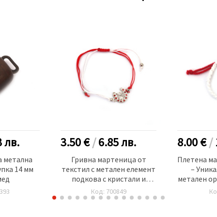
3
лв.
3.50 €
/
6.85
лв.
8.00 €
/
а метална
Гривна мартеница от
Плетена м
упка 14 мм
текстил с метален елемент
– Уника
мед
подкова с кристали и
метален ор
детелина -12 броя
393
Код: 700849
Ко