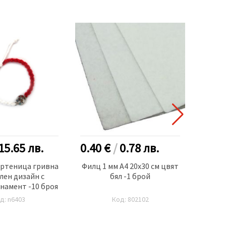
15.65
лв.
0.40 €
/
0.78
лв.
3.50
артеница гривна
Филц 1 мм A4 20x30 см цвят
Гри
лен дизайн с
бял -1 брой
текст
намент -10 броя
пчела
д: n6403
Код: 802102