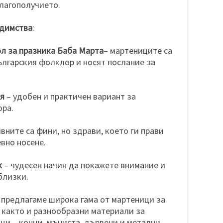
благополучието.
едимства
:
л за празника Баба Марта
– мартениците са
ългарския фолклор и носят послание за
оя
– удобен и практичен вариант за
ора.
ивните са фини, но здрави, което ги прави
вно носене.
к
– чудесен начин да покажете внимание и
близки.
 предлагаме широка гама от мартеници за
 както и разнообразни материали за
ци – конци, мъниста, дървени и метални