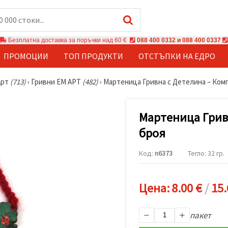
Безплатна доставка за поръчки над 60 €
088 400 0332 и 088 400 0337
ПРОМОЦИИ
ТОП ПРОДУКТИ
ОТСТЪПКИ НА ЕДРО
Арт
(713)
›
Гривни ЕМ АРТ
(482)
›
Мартеница Гривна с Детелина – Комп
Мартеница Гривн
броя
Код:
n6373
Тегло: 32 гр.
Цена:
8.00 €
/
15.
пакет