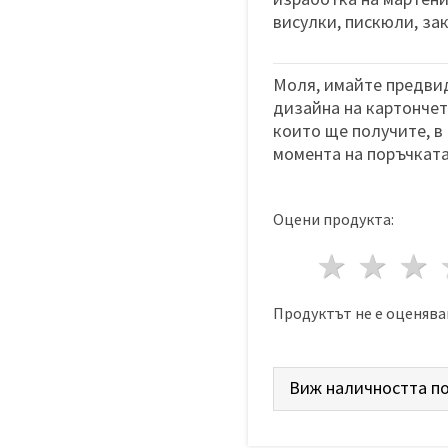
висулки, пискюли, за
Моля, имайте предвид
дизайна на картончета
които ще получите, в
момента на поръчката
Оцени продукта:
1 звез
2 з
Продуктът не е оценява
Виж наличността по