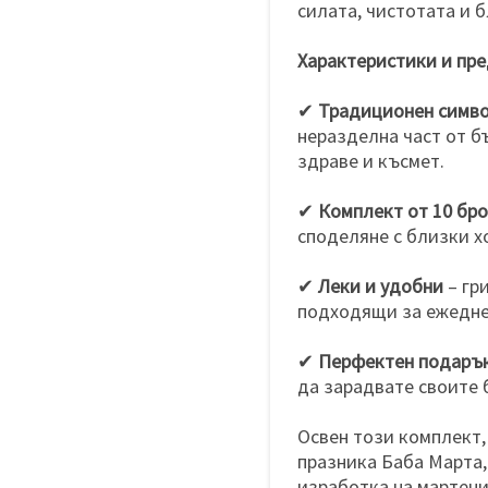
силата, чистотата и 
Характеристики и пр
✔
Традиционен симво
неразделна част от б
здраве и късмет.
✔
Комплект от 10 бр
споделяне с близки х
✔
Леки и удобни
– гр
подходящи за ежедне
✔
Перфектен подаръ
да зарадвате своите 
Освен този комплект,
празника Баба Марта,
изработка на мартени