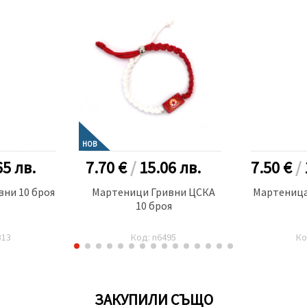
НОВ
65
лв.
7.70 €
/
15.06
лв.
7.50 €
/
ни 10 броя
Мартеници Гривни ЦСКА
Мартеница
10 броя
313
Код: n6495
Ко
ЗАКУПИЛИ СЪЩО