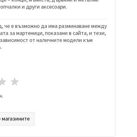
копчалки и други аксесоари.
, че е възможно да има разминаване между
та за мартеници, показани в сайта, и тези,
 зависимост от наличните модели към
.
да
везди
3 звезди
4 звезди
5 звезди
н.
 магазините