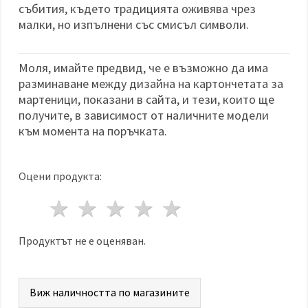
събития, където традицията оживява чрез
малки, но изпълнени със смисъл символи.
Моля, имайте предвид, че е възможно да има
разминаване между дизайна на картончетата за
мартеници, показани в сайта, и тези, които ще
получите, в зависимост от наличните модели
към момента на поръчката.
Оцени продукта:
1 звезда
2 звезди
3 звезди
4 звезди
5 звезди
Продуктът не е оценяван.
Виж наличността по магазините