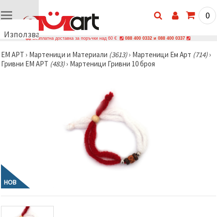
0
Използваме
Безплатна доставка за поръчки над 60 €
088 400 0332 и 088 400 0337
бисквитки
ЕМ АРТ
›
Мартеници и Материали
(3613)
›
Мартеници Ем Арт
(714)
›
🍪
Гривни ЕМ АРТ
(483)
›
Мартеници Гривни 10 броя
Използваме
бисквитки
и подобни
технологии,
за да
осигурим
правилната
работа на
сайта, да
подобрим
твоето
изживяване
и, с твое
съгласие,
да
НОВ
анализираме
трафика и
да
показваме
по-