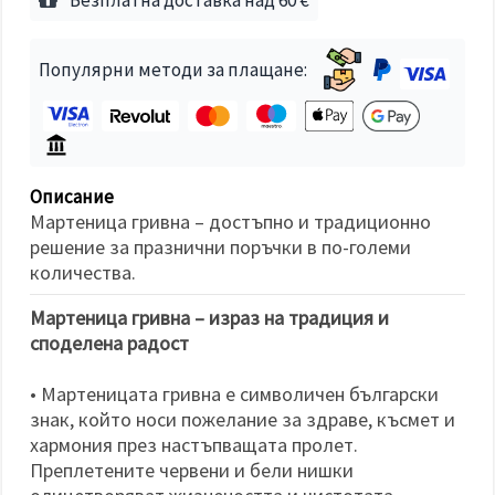
избереш
дадения
вид
"бисквитки"
Популярни методи за плащане:
и кликнеш
бутона
"Запази"
Приеми
всички
Описание
Мартеница гривна – достъпно и традиционно
Настройки
решение за празнични поръчки в по-големи
на
количества.
бисквитките
Мартеница гривна – израз на традиция и
споделена радост
• Мартеницата гривна е символичен български
знак, който носи пожелание за здраве, късмет и
хармония през настъпващата пролет.
Преплетените червени и бели нишки