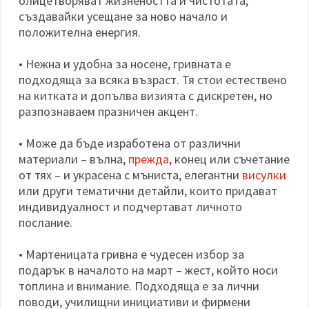
олицетворяват жизнеността и чистотата,
създавайки усещане за ново начало и
положителна енергия.
• Нежна и удобна за носене, гривната е
подходяща за всяка възраст. Тя стои естествено
на китката и допълва визията с дискретен, но
разпознаваем празничен акцент.
• Може да бъде изработена от различни
материали – вълна,
прежда
, конец или съчетание
от тях – и украсена с мъниста, елегантни
висулки
или други тематични детайли, които придават
индивидуалност и подчертават личното
послание.
• Мартеницата гривна е чудесен избор за
подарък в началото на март – жест, който носи
топлина и внимание. Подходяща е за лични
поводи, училищни инициативи и фирмени