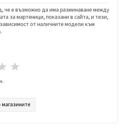
, че е възможно да има разминаване между
та за мартеници, показани в сайта, и тези,
 зависимост от наличните модели към
.
да
везди
3 звезди
4 звезди
5 звезди
н.
 магазините