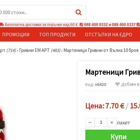
Безплатна доставка за поръчки над 60 €
088 400 0332 и 088 400 0337
ПРОМОЦИИ
ТОП ПРОДУКТИ
ОТСТЪПКИ НА ЕДРО
Арт
(714)
›
Гривни ЕМ АРТ
(483)
›
Мартеници Гривни от Вълна 10 броя
Мартеници Грив
Добави в
Код:
n6420
Цена:
7.70 €
/
15.
пакет
Купи