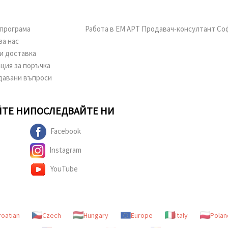
програма
Работа в ЕМ АРТ Продавач-консултант Со
за нас
и доставка
ция за поръчка
давани въпроси
ТЕ НИ
ПОСЛЕДВАЙТЕ НИ
Facebook
Instagram
YouTube
roatian
Czech
Hungary
Europe
Italy
Polan