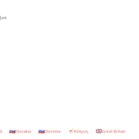
фия
d
Slovakia
Slovenia
Κύπρος
Great Britain