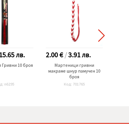
15.65
лв.
2.00 €
/
3.91
лв.
15.0
 Гривни 10 броя
Мартеници гривни
Ма
макраме шнур памучен 10
деко
броя
д: n6295
Код: 701765