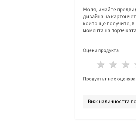
Моля, имайте предвид
дизайна на картончета
които ще получите, в
момента на поръчката
Оцени продукта:
1 звез
2 з
Продуктът не е оценява
Виж наличността по