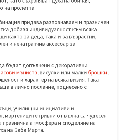
ют, като съхраняват духа на обичая,
о на пролетта.
бинация придава разпознаваем и празничен
отка добавя индивидуалност към всяка
щи както за деца, така и за възрастни,
лен и ненатрапчив аксесоар за
да бъдат допълнени с декоративни
масови мъниста
, висулки или малки
брошки
,
шеност и характер на всяка визия. Така
ръща в лично послание, поднесено с
ръци, училищни инициативи и
, мартениците гривни от вълна са чудесен
а празнична атмосфера и споделяне на
ха на Баба Марта.