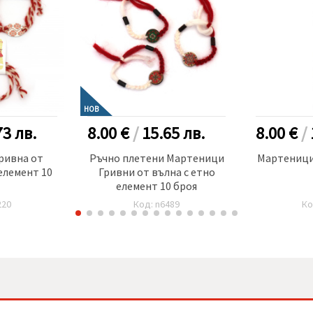
НОВ
73
лв.
8.00 €
/
15.65
лв.
8.00 €
/
ривна от
Ръчно плетени Мартеници
Мартеници
елемент 10
Гривни от вълна с етно
елемент 10 броя
220
Код: n6489
Ко