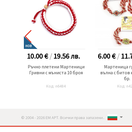
НОВ
в.
10.00 €
/
19.56
лв.
6.00 €
/
11.
от
Ръчно плетени Мартеници
Мартеница г
Гривни с мъниста 10 броя
вълна с битов 
бр.
Код: n6484
Код: n4
© 2004 - 2026 ЕМ АРТ. Всички права запазени..