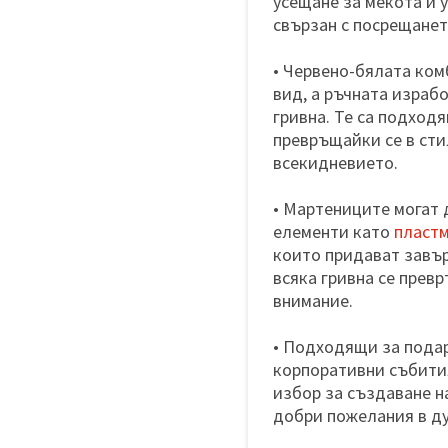
усещане за мекота и у
свързан с посрещанет
• Червено-бялата ком
вид, а ръчната израб
гривна. Те са подходя
превръщайки се в сти
всекидневието.
• Мартениците могат 
елементи като
пласт
които придават завър
всяка гривна се прев
внимание.
• Подходящи за пода
корпоративни събития
избор за създаване н
добри пожелания в ду