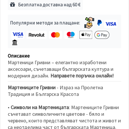
избереш
Безплатна доставка над 60 €
дадения
вид
"бисквитки"
и кликнеш
Популярни методи за плащане:
бутона
"Запази"
Приеми
всички
Описание
Настройки
Мартеници Гривни – елегантно изработени
на
аксесоари, съчетаващи българската култура и
бисквитките
модерния дизайн.
Направете поръчка онлайн!
Мартениците Гривни
- Израз на Пролетна
Традиция и Българска Красота
•
Символи на Мартеницата
: Мартениците Гривни
съчетават символичните цветове - бяло и
червено, които представляват чистота и живот и
са неотделима част от българската Мартеница.