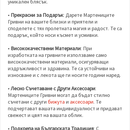
уникален блясък.
•
Прекрасни за Подарък
: Дарете Мартениците
Гривни на вашите близки и приятели и
споделете с тях пролетната магия и радост. Те са
подарък, който носи късмет и усмивки.
•
Висококачествени Материали
: При
изработката на гривните използваме само
висококачествени материали, осигуряващи
издръжливост и здравина. Те са устойчиви на
износване и с лекота ще ги носите години наред.
•
Лесно Съчетаване с Други Аксесоари
:
Мартениците Гривни могат да бъдат стилно
съчетани с други
бижута
и
аксесоари
. Те
подчертават вашата индивидуалност и придават
свежест и цвят на вашата облик.
•
Подкрепа на Българската Традиция
: С