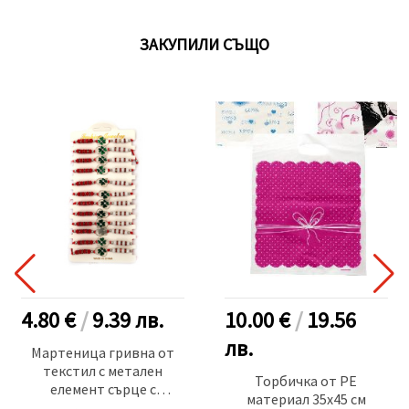
ЗАКУПИЛИ СЪЩО
4.80 €
/
9.39
лв.
10.00 €
/
19.56
лв.
Мартеница гривна от
текстил с метален
Торбичка от PE
елемент сърце с
материал 35x45 см
детелина и акрилни