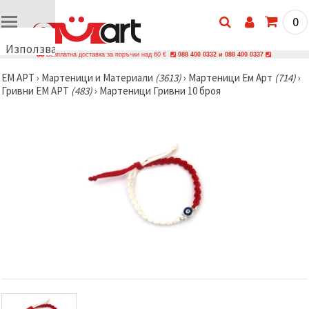
0
Използваме
Безплатна доставка за поръчки над 60 €
088 400 0332 и 088 400 0337
бисквитки
ЕМ АРТ
›
Мартеници и Материали
(3613)
›
Мартеници Ем Арт
(714)
›
🍪
Гривни ЕМ АРТ
(483)
›
Мартеници Гривни 10 броя
Използваме
бисквитки
и подобни
технологии,
за да
осигурим
правилната
работа на
сайта, да
подобрим
твоето
изживяване
и, с твое
съгласие,
да
анализираме
трафика и
да
показваме
по-