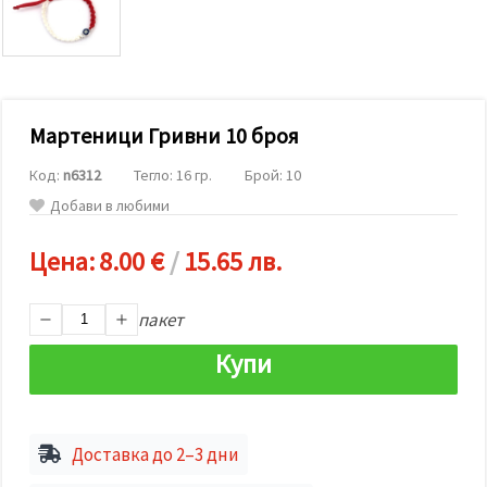
релевантно
съдържание
и реклами,
включително
с помощта
на наши
партньори
Мартеници Гривни 10 броя
за анализ
и
маркетинг.
Код:
n6312
Тегло: 16 гр.
Брой: 10
Можеш да
Добави в любими
се
съгласиш
да
Цена:
8.00 €
/
15.65 лв.
използваме
всички
"бисквитки"
като
пакет
натиснеш
"Приеми
Купи
всички!"
или да
посочиш
предпочитанията
си в
Доставка до 2–3 дни
"Настройки",
като