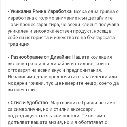
•
Уникална Ръчна Изработка
: Всяка една гривна е
изработена с голямо внимание към детайлите.
Този процес гарантира, че всеки клиент получава
уникален и висококачествен продукт, носещ в
себе си историята и изкуството на българската
традиция.
•
Разнообразие от Дизайни
: Нашата колекция
включва различни дизайни и стилове, които
отговарят на всеки вкус и предпочитания.
Независимо дали предпочитате класически или
модерни гривни, тук ще намерите нещо, което да
ви впечатли.
•
Стил и Удобство
: Мартениците Гривни не само
са символични, но и стилни аксесоари,
подходящи за всякакви поводи. Те не само
допълват вашата визия, но и я обогатяват с