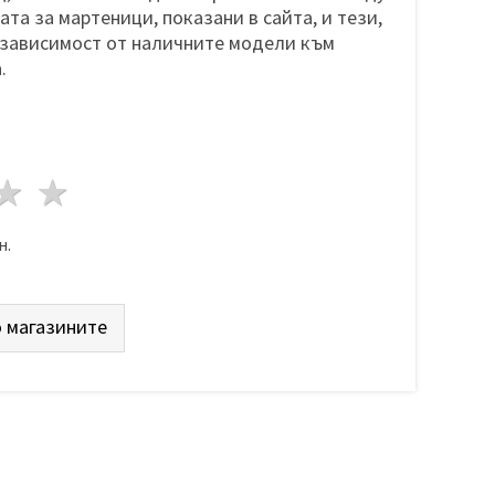
та за мартеници, показани в сайта, и тези,
 зависимост от наличните модели към
.
да
везди
3 звезди
4 звезди
5 звезди
н.
 магазините