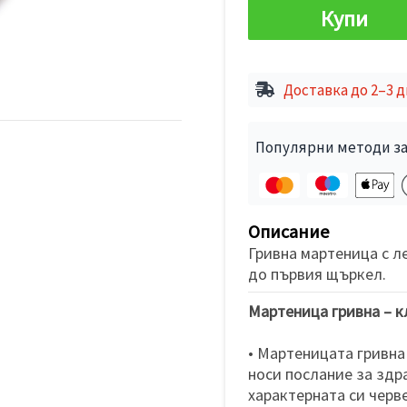
Купи
Доставка до 2–3 
Популярни методи за
Описание
Гривна мартеница с л
до първия щъркел.
Мартеница гривна – к
• Мартеницата гривна
носи послание за здра
характерната си черв