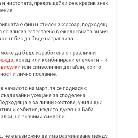
 и чистотата, превръщайки се в красив знак
ление.
гривната е фин и стилен аксесоар, подходящ
я се вписва естествено в ежедневната визия
кцент без да бъде натрапчива.
 може да бъде изработена от различни
режда
, конец или комбинирани елементи – и
,
висулки
или символични детайли, които
ност и лично послание.
в началото на март, тя се поднася с
 създавайки усещане за споделена
 Подходяща е за лични жестове, училищни
тивни събития, където духът на Баба
алки, но значими символи.
, че е възможно да има разминаване между