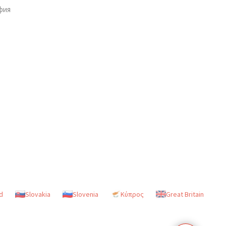
фия
d
Slovakia
Slovenia
Κύπρος
Great Britain