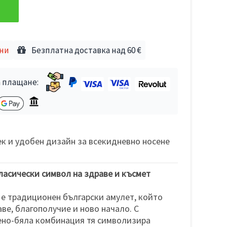
дни
Безплатна доставка над 60 €
 плащане:
ек и удобен дизайн за всекидневно носене
ласически символ на здраве и късмет
 е традиционен български амулет, който
ве, благополучие и ново начало. С
ено-бяла комбинация тя символизира