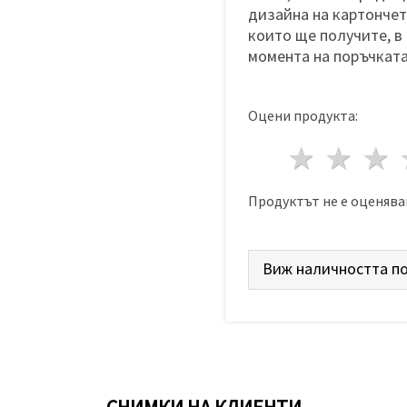
дизайна на картончета
които ще получите, в
момента на поръчката
Оцени продукта:
1 звез
2 з
Продуктът не е оценява
Виж наличността по
СНИМКИ НА КЛИЕНТИ