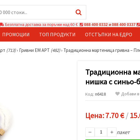
Безплатна доставка за поръчки над 60 €
088 400 0332 и 088 400 0337
ПРОМОЦИИ
ТОП ПРОДУКТИ
ОТСТЪПКИ НА ЕДРО
Арт
(713)
›
Гривни ЕМ АРТ
(482)
›
Традиционна мартеница гривна – Пле
Традиционна ма
нишка с синьо-б
Добави в
Код:
n6418
Цена:
7.70 €
/
15.
пакет