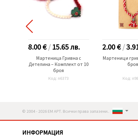
в.
8.00 €
/
15.65
лв.
2.00 €
/
3.9
Ръчно
Мартеница Гривна с
Мартеници грив
0 броя
Детелина – Комплект от 10
броя
броя
Код: n6373
Код: n9
© 2004 - 2026 ЕМ АРТ. Всички права запазени..
ИНФОРМАЦИЯ