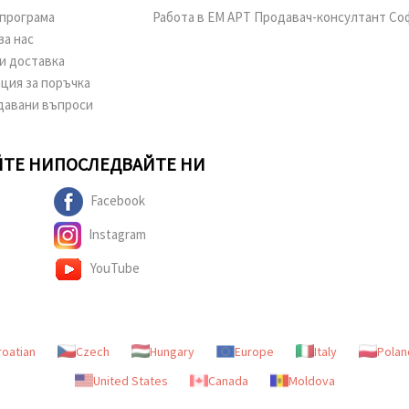
програма
Работа в ЕМ АРТ Продавач-консултант Со
за нас
и доставка
ция за поръчка
давани въпроси
ТЕ НИ
ПОСЛЕДВАЙТЕ НИ
Facebook
Instagram
YouTube
roatian
Czech
Hungary
Europe
Italy
Polan
United States
Canada
Moldova