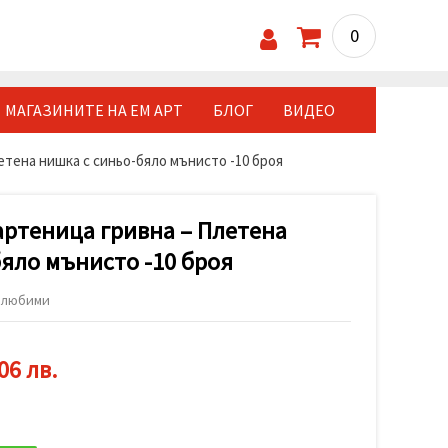
0
МАГАЗИНИТЕ НА ЕМ АРТ
БЛОГ
ВИДЕО
тена нишка с синьо-бяло мънисто -10 броя
ртеница гривна – Плетена
яло мънисто -10 броя
 любими
06 лв.