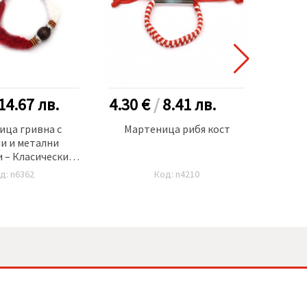
14.67
лв.
4.30 €
/
8.41
лв.
5.50
ица гривна с
Мартеница рибя кост
Марте
и и метални
топче
 – Класически
н - 10 броя
д: n6362
Код: n4210