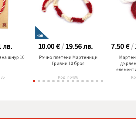
НОВ
1
лв.
10.00 €
/
19.56
лв.
7.50 €
/
на шнур 10
Ръчно плетени Мартеници
Мартен
Гривни 10 броя
дървен
елементи
дизай
835
Код: n6486
Ко