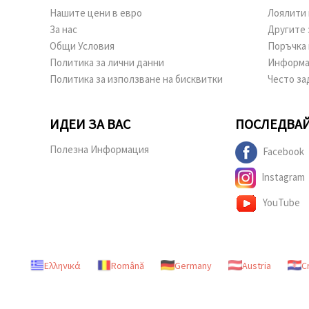
Нашите цени в евро
Лоялити 
За нас
Другите 
Общи Условия
Поръчка 
Политика за лични данни
Информа
Политика за използване на бисквитки
Често за
ИДЕИ ЗА ВАС
ПОСЛЕДВАЙ
Полезна Информация
Facebook
Instagram
YouTube
Ελληνικά
Română
Germany
Austria
C