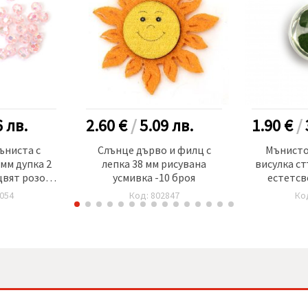
6
лв.
2.60 €
/
5.09
лв.
1.90 €
/
ъниста с
Слънце дърво и филц с
Мънисто
мм дупка 2
лепка 38 мм рисувана
висулка ст
цвят розов
усмивка -10 броя
естетсв
а ~80 броя
18~2
054
Код: 802847
Ко