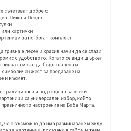
е съчетават добре с:
ци с Пижо и Пенда
сулки
и
или картички
артеници за по-богат комплект
 гривна е лесен и красив начин да се спази
ромис с удобството. Когато се види щъркел
гривната може да бъде свалена и
– символичен жест за предаване на
е и късмет.
, традиционна и подходяща за всеки
мартеници са универсален избор, който
и празничното настроение на Баба Марта.
, че е възможно да има разминаване между
та за мартеници, показани в сайта, и тези,