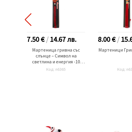
.
7.50 €
/
14.67
лв.
8.00 €
/
15.
вни
Мартеница гривна със
Мартеници Грив
чен 10
слънце – Символ на
светлина и енергия -10
броя
Код: n6365
Код: n6