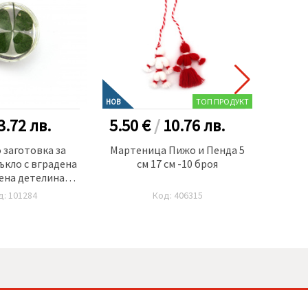
ТОП ПРОДУКТ
НОВ
3.72
лв.
5.50 €
/
10.76
лв.
0.70
 заготовка за
Мартеница Пижо и Пенда 5
Мърда
ъкло с вградена
см 17 см -10 броя
ена детелина
0x10~14 мм
д: 101284
Код: 406315