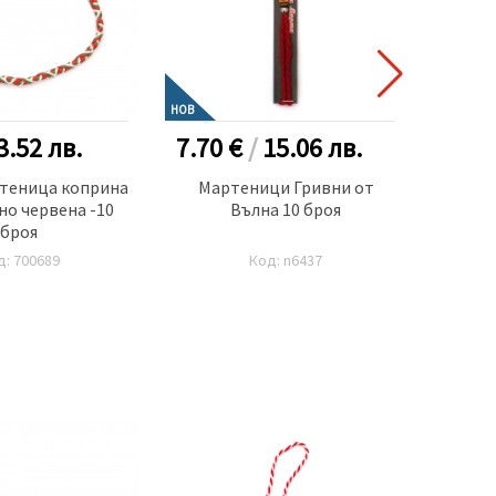
НОВ
НОВ
3.52
лв.
7.70 €
/
15.06
лв.
7.70
ртеница коприна
Мартеници Гривни от
Мар
но червена -10
Вълна 10 броя
броя
д: 700689
Код: n6437