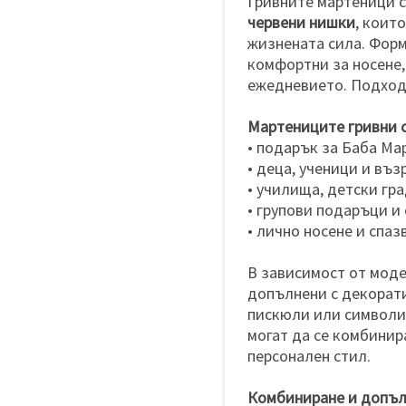
Гривните мартеници 
червени нишки
, коит
жизнената сила. Форма
комфортни за носене,
ежедневието. Подходя
Мартениците гривни с
• подарък за Баба Ма
• деца, ученици и въз
• училища, детски гр
• групови подаръци и
• лично носене и спа
В зависимост от моде
допълнени с декорати
пискюли или символи,
могат да се комбинира
персонален стил.
Комбиниране и допъ