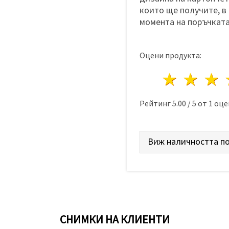
които ще получите, в
момента на поръчката
Оцени продукта:
1 звез
2 з
Рейтинг
5.00
/
5
от
1
оце
Виж наличността по
СНИМКИ НА КЛИЕНТИ