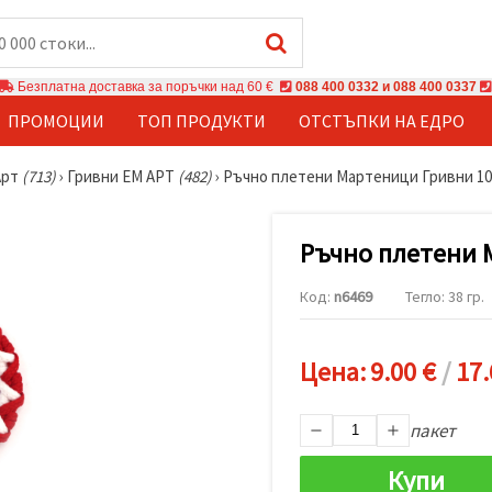
Безплатна доставка за поръчки над 60 €
088 400 0332 и 088 400 0337
ПРОМОЦИИ
ТОП ПРОДУКТИ
ОТСТЪПКИ НА ЕДРО
Арт
(713)
›
Гривни ЕМ АРТ
(482)
›
Ръчно плетени Мартеници Гривни 10
Ръчно плетени 
Код:
n6469
Тегло: 38 гр.
Цена:
9.00 €
/
17.
пакет
Купи