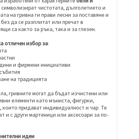
са изработени от характерните
бели и
о символизират чистотата, дълголетието и
та на гривна ги прави лесни за поставяне и
 без да се разплитат или пречат в
щи са както за ръка, така и за глезен.
а отличен избор за
:
рта
растни
адини и фирмени инициативи
 събития
зване на традицията
ла, гривните могат да бъдат изчистени или
вни елементи като мъниста, фигурки,
 които придават индивидуалност и чар. Те
т и с други мартеници или аксесоари за по-
лнителни идеи