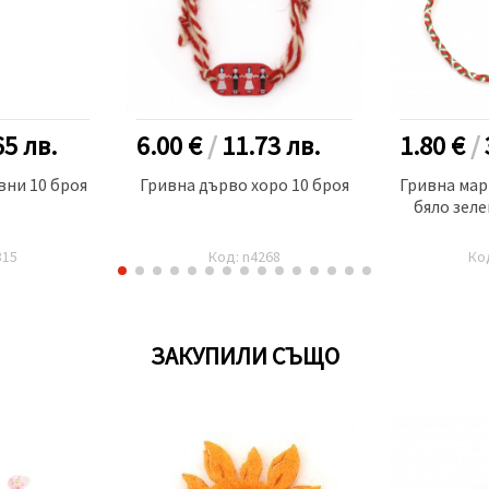
65
лв.
6.00 €
/
11.73
лв.
1.80 €
/
ни 10 броя
Гривна дърво хоро 10 броя
Гривна ма
бяло зеле
315
Код: n4268
Ко
ЗАКУПИЛИ СЪЩО