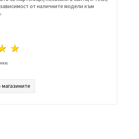
 зависимост от наличните модели към
.
да
везди
3 звезди
4 звезди
5 звезди
нки.
 магазините