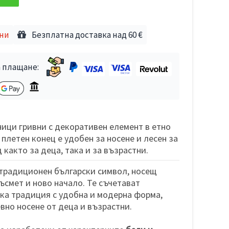
дни
Безплатна доставка над 60 €
 плащане:
ици гривни с декоративен елемент в етно
плетен конец е удобен за носене и лесен за
както за деца, така и за възрастни.
традиционен български символ, носещ
ъсмет и ново начало. Те съчетават
ка традиция с удобна и модерна форма,
но носене от деца и възрастни.