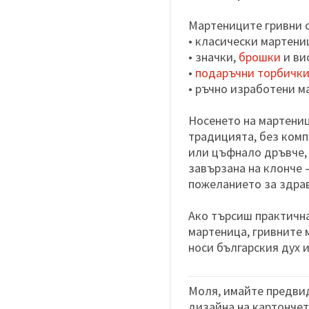
Мартениците гривни с
• класически мартени
• значки,
брошки
и ви
•
подаръчни торбичк
• ръчно изработени м
Носенето на мартеница
традицията, без комп
или цъфнало дръвче, 
завързана на клонче 
пожеланието за здрав
Ако търсиш практична
мартеница, гривните 
носи българския дух 
Моля, имайте предвид
дизайна на картончета