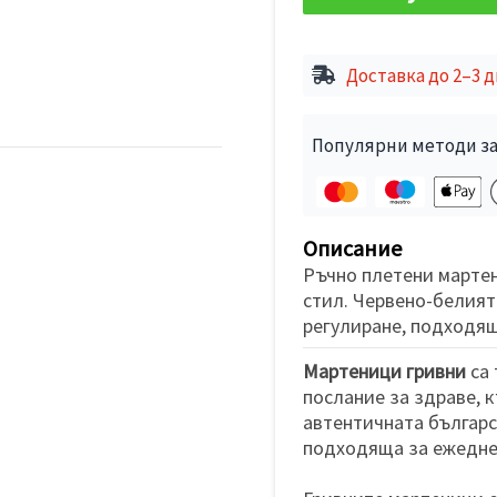
Доставка до 2–3 
Популярни методи за
Описание
Ръчно плетени мартен
стил. Червено-белият 
регулиране, подходящ 
Мартеници гривни
са 
послание за здраве, к
автентичната българс
подходяща за ежеднев