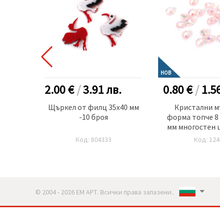
НОВ
лв.
2.00 €
/
3.91
лв.
0.80 €
/
1.5
теници
Щъркел от филц 35x40 мм
Кристални м
0 броя
-10 броя
форма топче 8 
мм многостен 
ДЪГА -20 грам
Код: 804333
Код: 124
© 2004 - 2026 ЕМ АРТ. Всички права запазени..