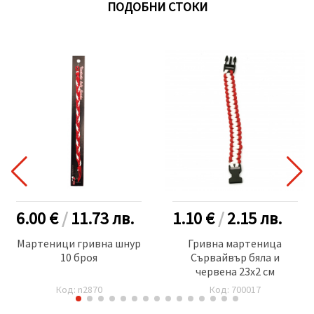
ПОДОБНИ СТОКИ
6.00 €
/
11.73
лв.
1.10 €
/
2.15
лв.
Мартеници гривна шнур
Гривна мартеница
10 броя
Сървайвър бяла и
червена 23x2 см
Код: n2870
Код: 700017