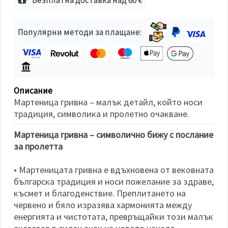
избереш
дадения
вид
"бисквитки"
Популярни методи за плащане:
и кликнеш
бутона
"Запази"
Приеми
всички
Описание
Мартеница гривна – малък детайл, който носи
Настройки
традиция, символика и пролетно очакване.
на
бисквитките
Мартеница гривна – символично бижу с послание
за пролетта
• Мартеницата гривна е вдъхновена от вековната
българска традиция и носи пожелание за здраве,
късмет и благоденствие. Преплитането на
червено и бяло изразява хармонията между
енергията и чистотата, превръщайки този малък