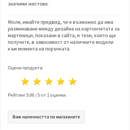
значими жестове.
Моля, имайте предвид, че е възможно да има
разминаване между дизайна на картончетата за
мартеници, показани в сайта, и тези, които ще
получите, в зависимост от наличните модели
към момента на поръчката.
Оцени продукта:
1 звезда
2 звезди
3 звезди
4 звезди
5 звезди
Рейтинг
5.00
/
5
от
1
оценки.
Виж наличността по магазините