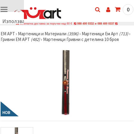
0
Използваме
Безплатна доставка за поръчки над 60 €
088 400 0332 и 088 400 0337
бисквитки
ЕМ АРТ
›
Мартеници и Материали
(3596)
›
Мартеници Ем Арт
(713)
›
🍪
Гривни ЕМ АРТ
(482)
›
Мартеници Гривни с детелина 10 броя
Използваме
бисквитки
и подобни
технологии,
за да
осигурим
правилната
работа на
сайта, да
подобрим
твоето
изживяване
и, с твое
съгласие,
да
НОВ
анализираме
трафика и
да
показваме
по-