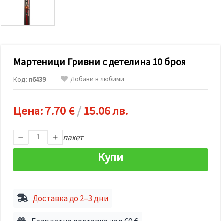
релевантно
съдържание
и реклами,
включително
с помощта
на наши
партньори
Мартеници Гривни с детелина 10 броя
за анализ
и
маркетинг.
Добави в любими
Код:
n6439
Можеш да
се
съгласиш
Цена:
7.70 €
/
15.06 лв.
да
използваме
всички
"бисквитки"
пакет
като
натиснеш
Купи
"Приеми
всички!"
или да
посочиш
предпочитанията
Доставка до 2–3 дни
си в
"Настройки",
като
Безплатна доставка над 60 €