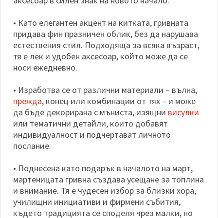
аксесоар в силен знак на новото начало.
• Като елегантен акцент на китката, гривната
придава фин празничен облик, без да нарушава
естествения стил. Подходяща за всяка възраст,
тя е лек и удобен аксесоар, който може да се
носи ежедневно.
• Изработва се от различни материали – вълна,
прежда
, конец или комбинации от тях – и може
да бъде декорирана с мъниста, изящни
висулки
или тематични детайли, които добавят
индивидуалност и подчертават личното
послание.
• Поднесена като подарък в началото на март,
мартеницата гривна създава усещане за топлина
и внимание. Тя е чудесен избор за близки хора,
училищни инициативи и фирмени събития,
където традицията се споделя чрез малки, но