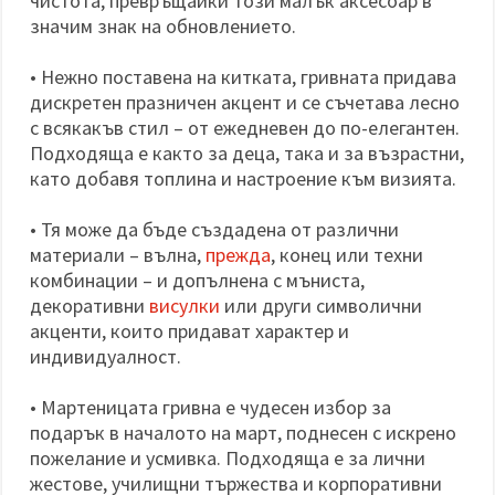
чистота, превръщайки този малък аксесоар в
значим знак на обновлението.
• Нежно поставена на китката, гривната придава
дискретен празничен акцент и се съчетава лесно
с всякакъв стил – от ежедневен до по-елегантен.
Подходяща е както за деца, така и за възрастни,
като добавя топлина и настроение към визията.
• Тя може да бъде създадена от различни
материали – вълна,
прежда
, конец или техни
комбинации – и допълнена с мъниста,
декоративни
висулки
или други символични
акценти, които придават характер и
индивидуалност.
• Мартеницата гривна е чудесен избор за
подарък в началото на март, поднесен с искрено
пожелание и усмивка. Подходяща е за лични
жестове, училищни тържества и корпоративни