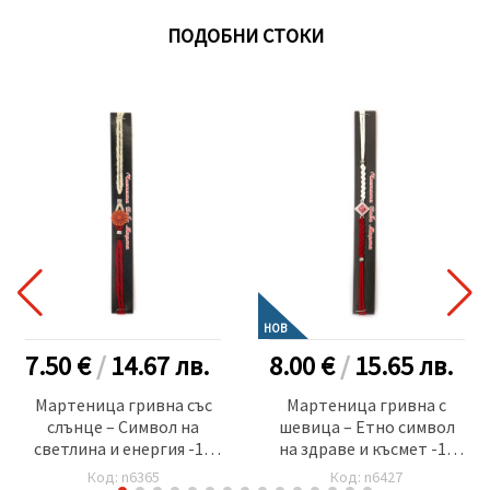
ПОДОБНИ СТОКИ
НОВ
7.50 €
/
14.67
лв.
8.00 €
/
15.65
лв.
Мартеница гривна със
Мартеница гривна с
слънце – Символ на
шевица – Етно символ
светлина и енергия -10
на здраве и късмет -10
броя
броя
Код: n6365
Код: n6427