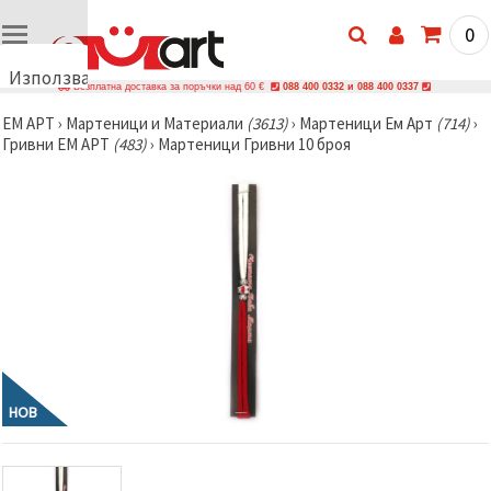
0
Използваме
Безплатна доставка за поръчки над 60 €
088 400 0332 и 088 400 0337
бисквитки
ЕМ АРТ
›
Мартеници и Материали
(3613)
›
Мартеници Ем Арт
(714)
›
🍪
Гривни ЕМ АРТ
(483)
›
Мартеници Гривни 10 броя
Използваме
бисквитки
и подобни
технологии,
за да
осигурим
правилната
работа на
сайта, да
подобрим
твоето
изживяване
и, с твое
съгласие,
да
НОВ
анализираме
трафика и
да
показваме
по-