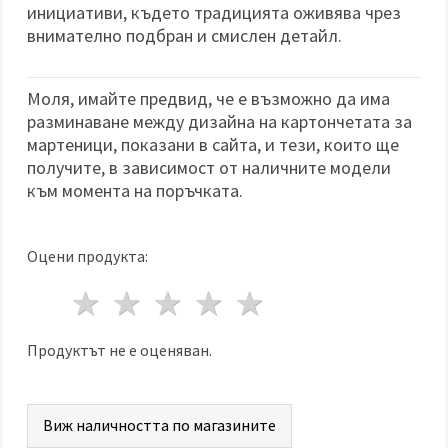
инициативи, където традицията оживява чрез
внимателно подбран и смислен детайл.
Моля, имайте предвид, че е възможно да има
разминаване между дизайна на картончетата за
мартеници, показани в сайта, и тези, които ще
получите, в зависимост от наличните модели
към момента на поръчката.
Оцени продукта:
1 звезда
2 звезди
3 звезди
4 звезди
5 звезди
Продуктът не е оценяван.
Виж наличността по магазините