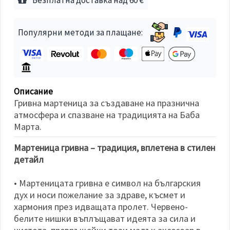
избереш
дадения
вид
"бисквитки"
Популярни методи за плащане:
и кликнеш
бутона
"Запази"
Приеми
всички
Описание
Гривна мартеница за създаване на празнична
Настройки
атмосфера и спазване на традицията на Баба
на
Марта.
бисквитките
Мартеница гривна – традиция, вплетена в стилен
детайл
• Мартеницата гривна е символ на българския
дух и носи пожелание за здраве, късмет и
хармония през идващата пролет. Червено-
белите нишки въплъщават идеята за сила и