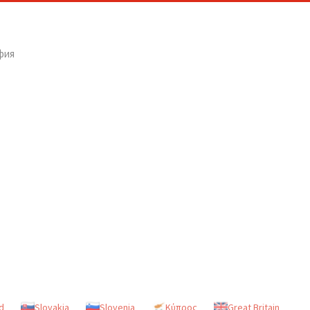
фия
d
Slovakia
Slovenia
Κύπρος
Great Britain