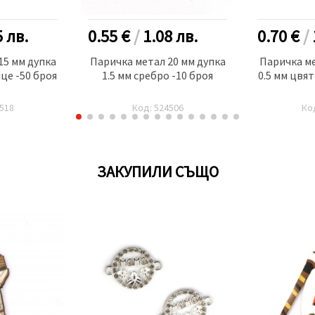
5
лв.
0.55 €
/
1.08
лв.
0.70 €
/
15 мм дупка
Паричка метал 20 мм дупка
Паричка ме
ице -50 броя
1.5 мм сребро -10 броя
0.5 мм цвят
518
Код: 524506
Ко
ЗАКУПИЛИ СЪЩО