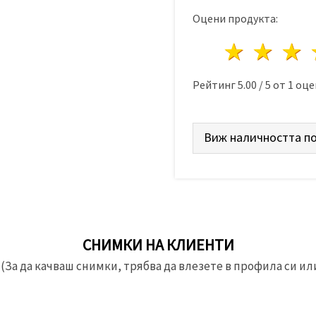
Оцени продукта:
1 звез
2 з
Рейтинг
5.00
/
5
от
1
оце
Виж наличността по
СНИМКИ НА КЛИЕНТИ
(За да качваш снимки, трябва да влезете в профила си или