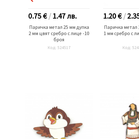
.
0.75 €
/
1.47
лв.
1.20 €
/
2.3
 дупка
Паричка метал 25 мм дупка
Паричка метал 
це -10
2 мм цвят сребро с лице -10
1 мм сребро с л
броя
Код: 524517
Код: 524