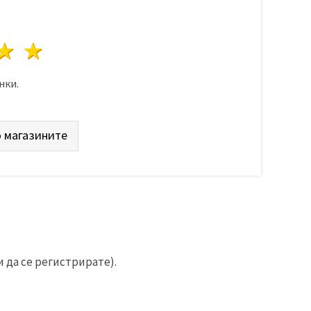
да
везди
3 звезди
4 звезди
5 звезди
нки.
 магазините
 да се регистрирате).