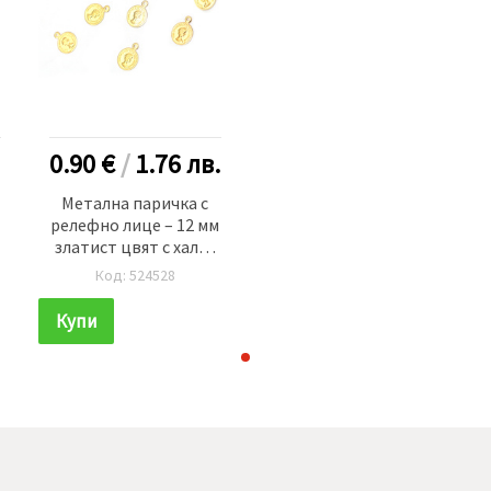
0.90 €
/
1.76
лв.
Метална паричка с
релефно лице – 12 мм
златист цвят с халка
-50 броя
Код: 524528
Купи