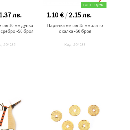
ТОП ПРОДУКТ
1.37
лв.
1.10 €
/
2.15
лв.
1.20
тал 10 мм дупка
Паричка метал 15 мм злато
Парич
 сребро -50 броя
с халка -50 броя
мм 
д: 504235
Код: 504238