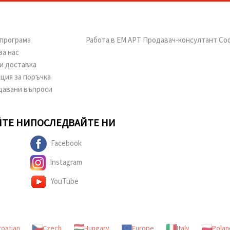
програма
Работа в ЕМ АРТ Продавач-консултант Со
за нас
и доставка
ция за поръчка
давани въпроси
ТЕ НИ
ПОСЛЕДВАЙТЕ НИ
Facebook
Instagram
YouTube
roatian
Czech
Hungary
Europe
Italy
Polan