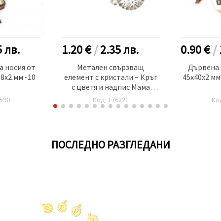
5
лв.
1.20 €
/
2.35
лв.
0.90 €
/
а носия от
Метален свързващ
Дървена 
8x2 мм -10
елемент с кристали – Кръг
45x40x2 мм
с цветя и надпис Мама
22x16x2 мм дупка 2 мм
590
Код: 176221
Ко
сребрист цвят -5 броя
ПОСЛЕДНО РАЗГЛЕДАНИ