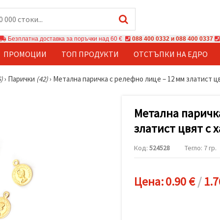
Безплатна доставка за поръчки над 60 €
088 400 0332 и 088 400 0337
ПРОМОЦИИ
ТОП ПРОДУКТИ
ОТСТЪПКИ НА ЕДРО
)
›
Парички
(42)
›
Метална паричка с релефно лице – 12 мм златист цв
Метална паричка
златист цвят с х
Код:
524528
Тегло: 7 гр.
Цена:
0.90 €
/
1.7