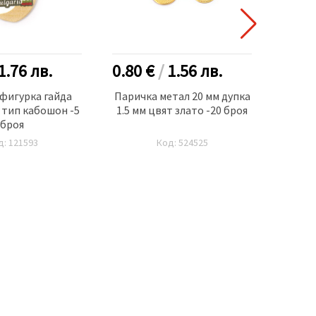
1.76
лв.
0.80 €
/
1.56
лв.
1.60
фигурка гайда
Паричка метал 20 мм дупка
Шир
 тип кабошон -5
1.5 мм цвят злато -20 броя
чер
броя
листа 
д: 121593
Код: 524525