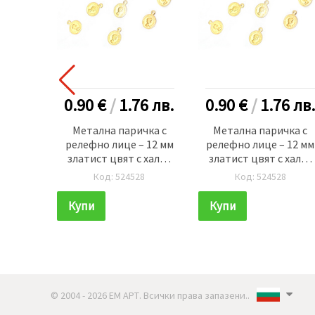
0.90 €
/
1.76
лв.
0.90 €
/
1.76
лв.
Метална паричка с
Метална паричка с
релефно лице – 12 мм
релефно лице – 12 мм
златист цвят с халка
златист цвят с халка
-50 броя
-50 броя
Код: 524528
Код: 524528
Купи
Купи
© 2004 - 2026 ЕМ АРТ. Всички права запазени..