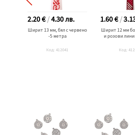
 ПРОДУКТ
.
2.20 €
/
4.30
лв.
1.60 €
/
3.1
 за
Ширит 13 мм, бял с червено
Ширит 12 мм бо
13x0.2
-5 метра
и розови лини
упка 1
0 броя
Код: 412041
Код: 412