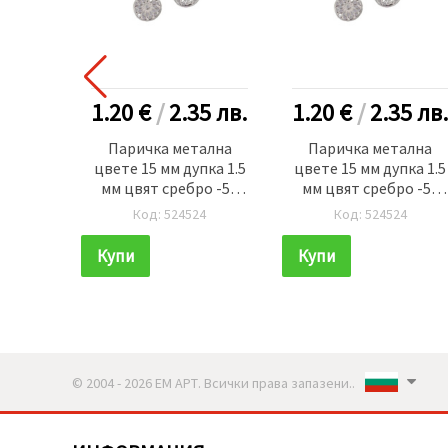
1.20 €
/
2.35
лв.
1.20 €
/
2.35
лв.
Паричка метална
Паричка метална
цвете 15 мм дупка 1.5
цвете 15 мм дупка 1.5
мм цвят сребро -50
мм цвят сребро -50
броя
броя
Код: 524524
Код: 524524
Купи
Купи
© 2004 - 2026 ЕМ АРТ. Всички права запазени..