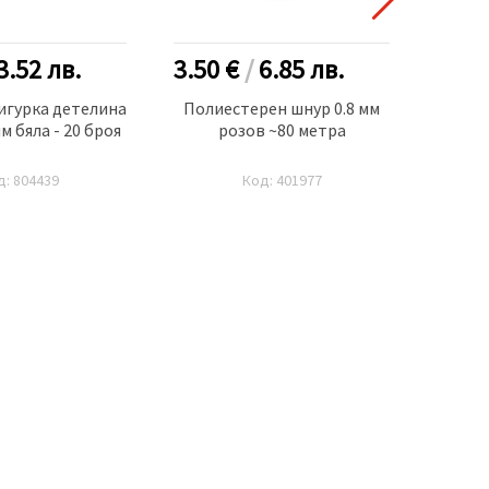
3.52
лв.
3.50 €
/
6.85
лв.
0.50
игурка детелина
Полиестерен шнур 0.8 мм
Бурка
м бяла - 20 броя
розов ~80 метра
д: 804439
Код: 401977