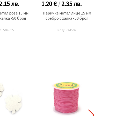
2.15
лв.
1.20 €
/
2.35
лв.
1.10
етал роза 15 мм
Паричка метал лице 15 мм
Парич
халка -50 броя
сребро с халка -50 броя
мм ср
д: 504595
Код: 524502