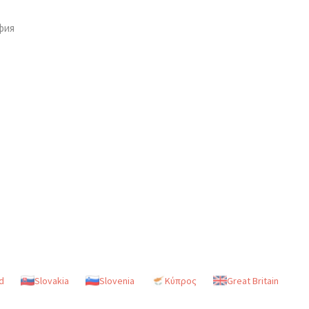
фия
d
Slovakia
Slovenia
Κύπρος
Great Britain