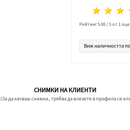
1 звез
2 з
Рейтинг
5.00
/
5
от
1
оце
Виж наличността по
СНИМКИ НА КЛИЕНТИ
(За да качваш снимки, трябва да влезете в профила си или