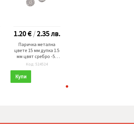
1.20 €
/
2.35
лв.
Паричка метална
цвете 15 мм дупка 1.5
мм цвят сребро -50
броя
Код: 524524
Купи