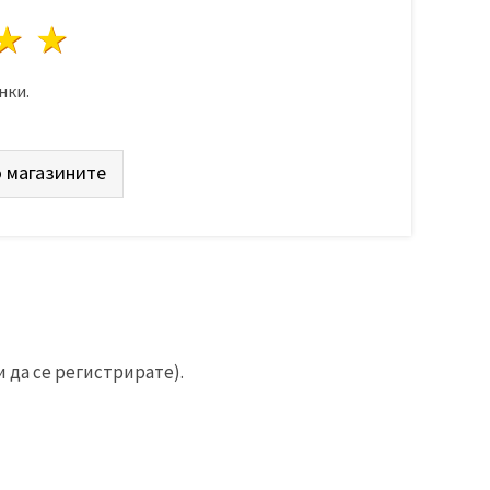
да
везди
3 звезди
4 звезди
5 звезди
нки.
 магазините
 да се регистрирате).