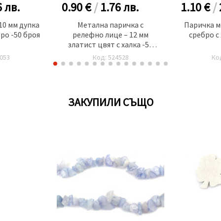
6
лв.
0.90 €
/
1.76
лв.
1.10 €
/
10 мм дупка
Метална паричка с
Паричка м
бро -50 броя
релефно лице – 12 мм
сребро с 
златист цвят с халка -50
броя
053
Код: 524528
Ко
ЗАКУПИЛИ СЪЩО