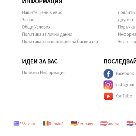
ИНФОРМАЦИЯ
Нашите цени в евро
Лоялити 
За нас
Другите 
Общи Условия
Поръчка 
Политика за лични данни
Информа
Политика за използване на бисквитки
Често за
ИДЕИ ЗА ВАС
ПОСЛЕДВАЙ
Полезна Информация
Facebook
Instagram
YouTube
Ελληνικά
Română
Germany
Austria
C