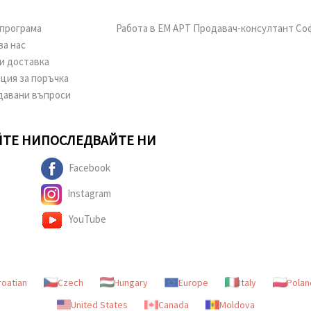
програма
Работа в ЕМ АРТ Продавач-консултант Со
за нас
и доставка
ция за поръчка
давани въпроси
ТЕ НИ
ПОСЛЕДВАЙТЕ НИ
Facebook
Instagram
YouTube
roatian
Czech
Hungary
Europe
Italy
Polan
United States
Canada
Moldova