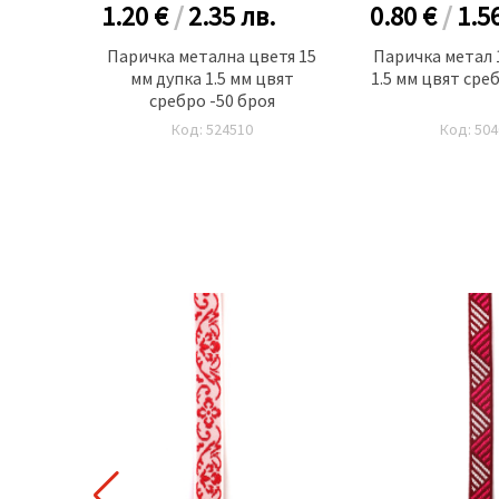
.
1.20 €
/
2.35
лв.
0.80 €
/
1.5
ете 15
Паричка метална цветя 15
Паричка метал 
цвят
мм дупка 1.5 мм цвят
1.5 мм цвят сре
я
сребро -50 броя
Код: 524510
Код: 504