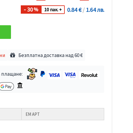
- 30
0.84 €
/
1.64 лв.
%
10 пак. +
дни
Безплатна доставка над 60 €
 плащане:
ЕМ АРТ