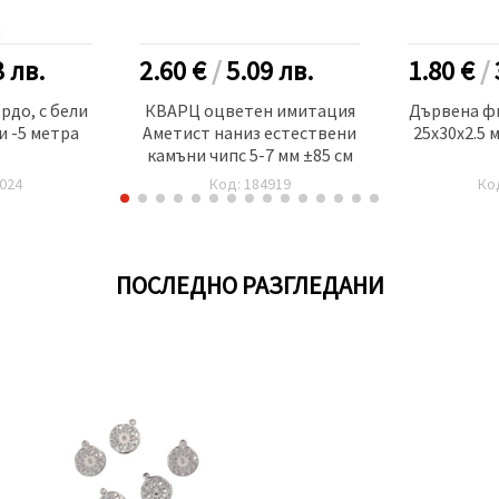
3
лв.
2.60 €
/
5.09
лв.
1.80 €
/
рдо, с бели
КВАРЦ оцветен имитация
Дървена ф
и -5 метра
Аметист наниз естествени
25x30x2.5 м
камъни чипс 5-7 мм ±85 см
024
Код: 184919
Ко
ПОСЛЕДНО РАЗГЛЕДАНИ