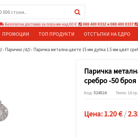
Безплатна доставка за поръчки над 60 €
088 400 0332 и 088 400 0337
ПРОМОЦИИ
ТОП ПРОДУКТИ
ОТСТЪПКИ НА ЕДРО
)
›
Парички
(42)
›
Паричка метална цвете 15 мм дупка 1.5 мм цвят сре
Паричка метална
сребро -50 броя
Код:
524524
Тегло: 16 гр.
Цена:
1.20 €
/
2.3