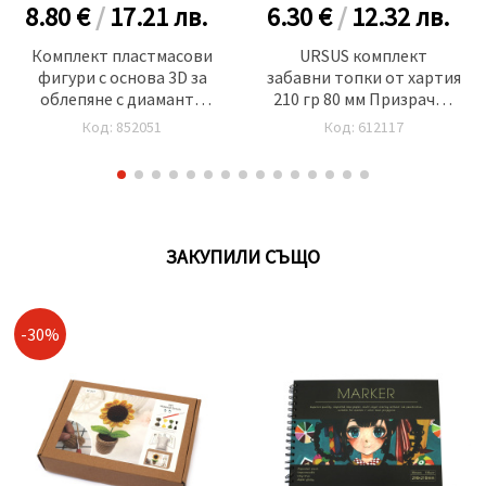
8.80 €
/
17.21
лв.
6.30 €
/
12.32
лв.
Комплект пластмасови
URSUS комплект
фигури с основа 3D за
забавни топки от хартия
облепяне с диаманти
210 гр 80 мм Призрачни
17x14x20 см - тюлен и
същества 6 броя
Код: 852051
Код: 612117
пингвин
ЗАКУПИЛИ СЪЩО
-30%