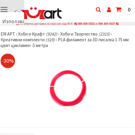
0
Използваме
Безплатна доставка за поръчки над 60 €
088 400 0332 и 088 400 0337
бисквитки
ЕМ АРТ
›
Хоби и Крафт
(9242)
›
Хоби и Творчество
(2315)
›
🍪
Креативни комплекти
(519)
›
PLA филамент за 3D писалка 1.75 мм
Използваме
цвят цикламен -5 метра
бисквитки
и подобни
технологии,
-30%
за да
осигурим
правилната
работа на
сайта, да
подобрим
твоето
изживяване
и, с твое
съгласие,
да
анализираме
трафика и
да
показваме
по-