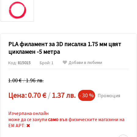
релевантно
съдържание
и реклами,
включително
с помощта
на наши
партньори
за анализ
и
PLA филамент за 3D писалка 1.75 мм цвят
маркетинг.
цикламен -5 метра
Можеш да
се
Добави в любими
Код:
815015
Брой: 1
съгласиш
да
използваме
всички
1.00 €
/
1.96 лв.
"бисквитки"
като
Цена:
0.70 €
/
1.37 лв.
натиснеш
- 30 %
Промоция
"Приеми
всички!"
или да
Изчерпана онлайн
посочиш
предпочитанията
може да се закупи
само
във физическите магазини на
си в
ЕМ АРТ:
"Настройки",
като