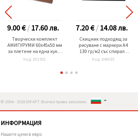
9.00 €
/
17.60
лв.
7.20 €
/
14.08
лв.
Творчески комплект
Скицник подходящ за
АМИГУРУМИ 60x45x50 мм
рисуване с маркери А4
за плетене на една кука-
130 гр/м2 със спирала
слънчоглед GZ2027
Marker -30 листа
Код: 851901
Код: 848035
© 2004 - 2026 ЕМ АРТ. Всички права запазени..
ИНФОРМАЦИЯ
Нашите цени в евро