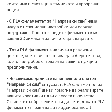
които има и светещи в тъмнината и прозрачни
опции.
•
С PLA филаментът за “Направи си сам”
няма
нужда от специални настройки или сложна
поддръжка. Просто заредете филамента във
вашия 3D химика и започнете да създавате.
•
Този PLA филамент
е наличен в различни
цветове, което ви позволява да изберете това,
което най-добре отговаря на вашите нужди и
предпочитания.
•
Независимо дали сте начинаещ или опитен
“Направи си сам”
ентусиаст, PLA филаментът за
“Направи си сам” ще ви помогне да реализирате
вашите креативни идеи с лекота и качество.
Оставете въображението си да лети, докато PLA
филаментът прави вашите идеи реалност!