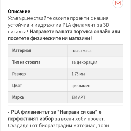
избереш
дадения
вид
Описание
"бисквитки"
Усъвършенствайте своите проекти с нашия
и кликнеш
бутона
устойчив и издръжлив PLA филамент за 3D
"Запази"
писалка!
Направете вашата поръчка онлайн или
посетете физическите ни магазини!
Приеми
Материал
пластмаса
всички
Настройки
Тип на стоката
за декорация
на
бисквитките
Размер
1.75 мм
Цвят
цикламен
Марка
ЕМ АРТ
•
PLA филаментът за “Направи си сам” е
перфектният избор
за всеки хоби проект.
Създаден от биоразградим материал, този