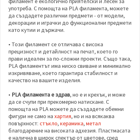
филамент е екологично приятелски и лесен за
употреба. С помощта на PLA филамента, можете
да създадете различни предмети - от модели,
декорации и играчки до функционални предмети
като кутии и държачи.
• Този филамент се отличава с висока
прецизност и детайлност на печат, което го
прави идеален за по-сложни проекти. Също така,
PLA филаментът има ниско свиване и минимално
изкривяване, което гарантира стабилност и
качество на вашите изделия.
•
PLA филамента е здрав
, но е и крехък, и може
да се счупи при прекомерно натискане. С
помощта на PLA можете да създадете обемни
фигури не само на
хартия
, но и на всякаква
повърхност:
стъкло
,
керамика
,
метал
благодарение на високата адхезия. Пластмасата
е налична в широк спектър от цветове, сред