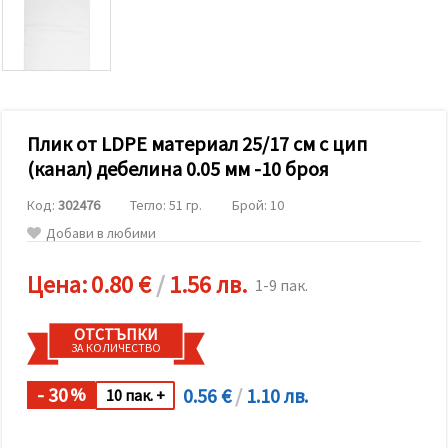
релевантно
съдържание
и реклами,
включително
с помощта
на наши
партньори
за анализ
и
Плик от LDPE материал 25/17 см с цип
маркетинг.
(канал) дебелина 0.05 мм -10 броя
Можеш да
се
Код:
302476
Тегло: 51 гр.
Брой: 10
съгласиш
да
Добави в любими
използваме
всички
"бисквитки"
Цена:
0.80 €
/
1.56 лв.
1-9 пак.
като
натиснеш
"Приеми
ОТСТЪПКИ
всички!"
ЗА КОЛИЧЕСТВО
или да
посочиш
предпочитанията
- 30
0.56 €
/
1.10 лв.
%
10 пак. +
си в
"Настройки",
като