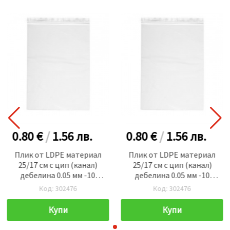
0.80 €
/
1.56
лв.
0.80 €
/
1.56
лв.
Плик от LDPE материал
Плик от LDPE материал
25/17 см с цип (канал)
25/17 см с цип (канал)
дебелина 0.05 мм -10
дебелина 0.05 мм -10
броя
броя
Код: 302476
Код: 302476
Купи
Купи