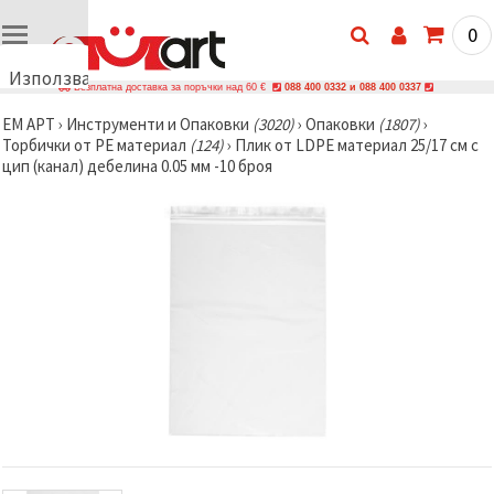
0
Използваме
Безплатна доставка за поръчки над 60 €
088 400 0332 и 088 400 0337
бисквитки
ЕМ АРТ
›
Инструменти и Опаковки
(3020)
›
Опаковки
(1807)
›
🍪
Торбички от PE материал
(124)
›
Плик от LDPE материал 25/17 см с
Използваме
цип (канал) дебелина 0.05 мм -10 броя
бисквитки
и подобни
технологии,
за да
осигурим
правилната
работа на
сайта, да
подобрим
твоето
изживяване
и, с твое
съгласие,
да
анализираме
трафика и
да
показваме
по-