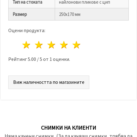
Тип на стоката
найлонови пликове с цип
Размер
250х170 мм
Оцени продукта:
1 звезда
2 звезди
3 звезди
4 звезди
5 звезди
Рейтинг
5.00
/
5
от
1
оценки.
Виж наличността по магазините
СНИМКИ НА КЛИЕНТИ
Няма качени снимки, (За да качваш снимки, трябва да