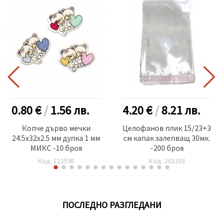
0.80 €
/
1.56
лв.
4.20 €
/
8.21
лв.
Копче дърво мечки
Целофанов плик 15/23+3
24.5x32x2.5 мм дупка 1 мм
см капак залепващ 30мк.
МИКС -10 броя
-200 броя
Код: 122598
Код: 302258
ПОСЛЕДНО РАЗГЛЕДАНИ