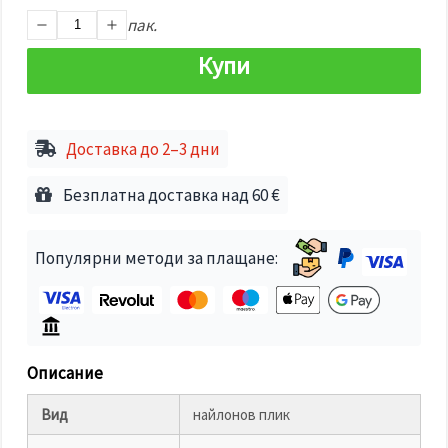
избереш
дадения
пак.
вид
"бисквитки"
Купи
и кликнеш
бутона
"Запази"
Доставка до 2–3 дни
Приеми
всички
Безплатна доставка над 60 €
Настройки
на
бисквитките
Популярни методи за плащане:
Описание
Вид
найлонов плик