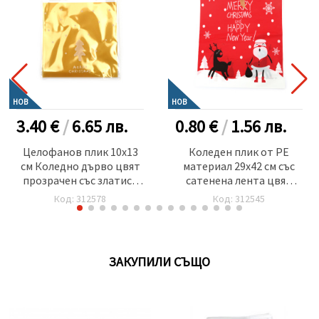
НОВ
НОВ
3.40 €
/
6.65
лв.
0.80 €
/
1.56
лв.
Целофанов плик 10x13
Коледен плик от PE
см Коледно дърво цвят
материал 29x42 см със
прозрачен със златист
сатенена лента цвят
гръб и лепка -100 броя
червен Merry Christmas
Код: 312578
Код: 312545
and Happy New Year
ЗАКУПИЛИ СЪЩО