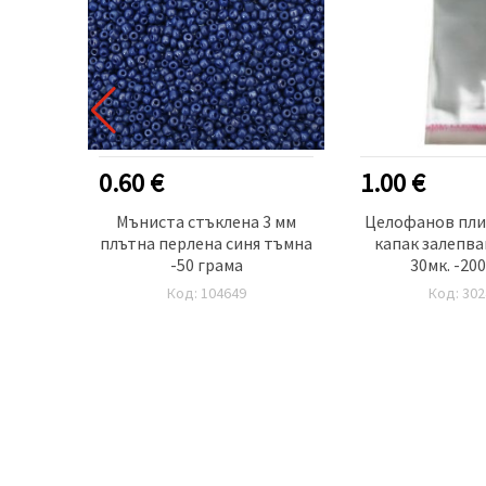
0.60 €
1.00 €
 6 мм
Мъниста стъклена 3 мм
Целофанов плик
бро -20
плътна перлена синя тъмна
капак залепв
я
-50 грама
30мк. -20
Код: 104649
Код: 302