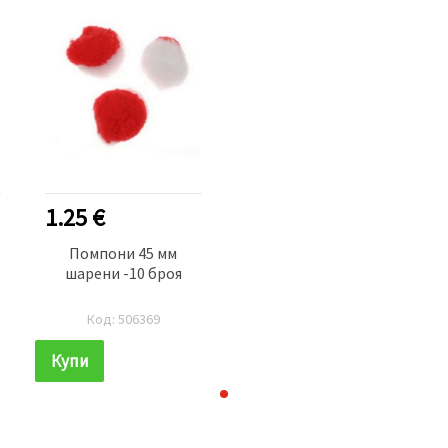
1.25 €
Помпони 45 мм
шарени -10 броя
Код: 506369
Купи