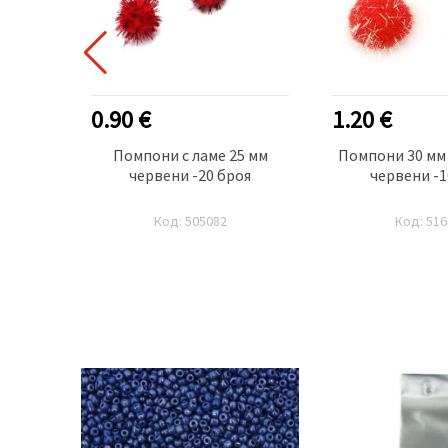
0.90 €
1.20 €
 ръчна
Помпони с ламе 25 мм
Помпони 30 мм
ой
червени -20 броя
червени -1
Код: 505082
Код: 516