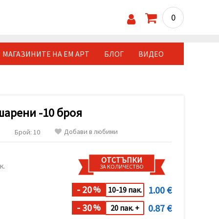
0
МАГАЗИНИТЕ НА ЕМ АРТ
БЛОГ
ВИДЕО
шарени -10 броя
Добави в любими
Брой: 10
ОТСТЪПКИ
к.
ЗА КОЛИЧЕСТВО
- 20
1.00 €
%
10-19 пак.
- 30
0.87 €
%
20 пак. +