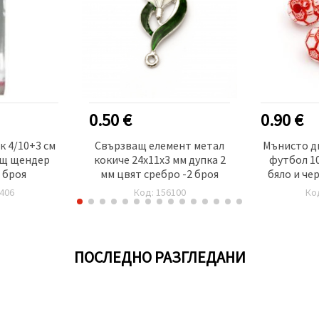
0.50 €
0.90 €
 4/10+3 см
Свързващ елемент метал
Мънисто д
ащ щендер
кокиче 24x11x3 мм дупка 2
футбол 10
0 броя
мм цвят сребро -2 броя
бяло и че
~
406
Код: 156100
Ко
ПОСЛЕДНО РАЗГЛЕДАНИ