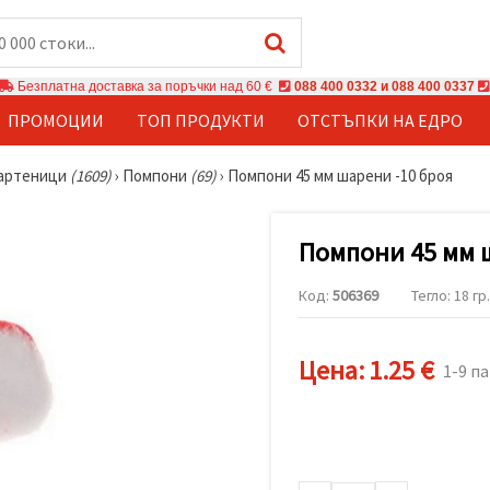
Безплатна доставка за поръчки над 60 €
088 400 0332 и 088 400 0337
ПРОМОЦИИ
ТОП ПРОДУКТИ
ОТСТЪПКИ НА ЕДРО
мартеници
(1609)
›
Помпони
(69)
›
Помпони 45 мм шарени -10 броя
Помпони 45 мм 
Код:
506369
Тегло: 18 гр.
Цена:
1.25 €
1-9 па