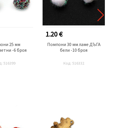
1.20 €
0.80
они 25 мм
Помпони 30 мм ламе ДЪГА
Пом
етни -6 броя
бели -10 броя
д: 516399
Код: 516332