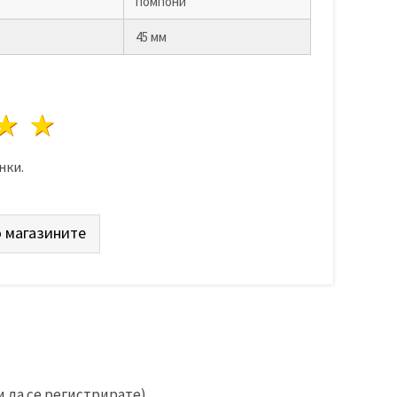
помпони
45 мм
да
везди
3 звезди
4 звезди
5 звезди
нки.
 магазините
 да се регистрирате).