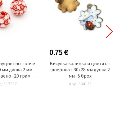
0.75 €
0.60
вуцветно топче
Висулка калинка и цветя от
Мъни
 мм дупка 2 мм
шперплат 30x28 мм дупка 2
ири
рвено -20 грама
мм -5 броя
30 броя
д: 117337
Код: 804133