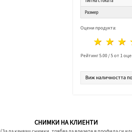
Тип на стоката
Размер
Оцени продукта:
1 звез
2 з
Рейтинг
5.00
/
5
от
1
оце
Виж наличността по
СНИМКИ НА КЛИЕНТИ
(За да качваш снимки, трябва да влезете в профила си или