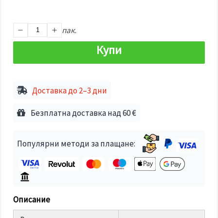
избереш
дадения
вид
"бисквитки"
пак.
и кликнеш
бутона
Купи
"Запази"
Приеми
всички
Доставка до 2–3 дни
Настройки
на
Безплатна доставка над 60 €
бисквитките
Популярни методи за плащане:
Описание