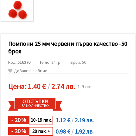
релевантно
съдържание
и реклами,
включително
с помощта
на наши
партньори
за анализ
и
Помпони 25 мм червени първо качество -50
маркетинг.
броя
Можеш да
се
Код:
516370
Тегло: 24 гр.
Брой: 50
съгласиш
да
Добави в любими
използваме
всички
"бисквитки"
Цена:
1.40 €
/
2.74 лв.
1-9 пак.
като
натиснеш
"Приеми
ОТСТЪПКИ
всички!"
ЗА КОЛИЧЕСТВО
или да
посочиш
предпочитанията
- 20
1.12 €
/
2.19 лв.
%
10-19 пак.
си в
"Настройки",
- 30
0.98 €
/
1.92 лв.
%
20 пак. +
като