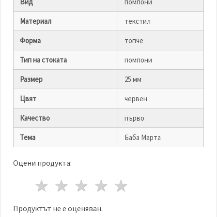
Вид
помпони
Материал
текстил
Форма
топче
Тип на стоката
помпони
Размер
25 мм
Цвят
червен
Качество
първо
Тема
Баба Марта
Оцени продукта:
1 звезда
2 звезди
3 звезди
4 звезди
5 звезди
Продуктът не е оценяван.