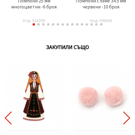
Помпони 25 мм
Помпони с ламе 34.5 мм
многоцветни -6 броя
червени -10 броя
Код: 516399
Код: 506366
ЗАКУПИЛИ СЪЩО