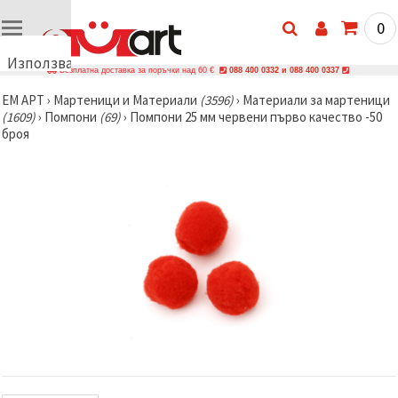
0
Използваме
Безплатна доставка за поръчки над 60 €
088 400 0332 и 088 400 0337
бисквитки
ЕМ АРТ
›
Мартеници и Материали
(3596)
›
Материали за мартеници
🍪
(1609)
›
Помпони
(69)
›
Помпони 25 мм червени първо качество -50
Използваме
броя
бисквитки
и подобни
технологии,
за да
осигурим
правилната
работа на
сайта, да
подобрим
твоето
изживяване
и, с твое
съгласие,
да
анализираме
трафика и
да
показваме
по-