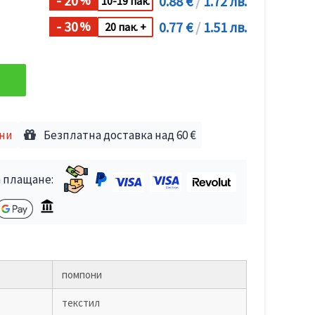
- 20
0.88 €
/
1.72 лв.
%
10-19 пак.
- 30
0.77 €
/
1.51 лв.
%
20 пак. +
дни
Безплатна доставка над 60 €
 плащане:
помпони
текстил