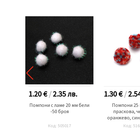
.
1.20 €
/
2.35
лв.
1.30 €
/
2.5
рени
Помпони с ламе 20 мм бели
Помпони 25 
 броя
-50 броя
праскова, ч
оранжево, син
Код: 505017
Код: 516