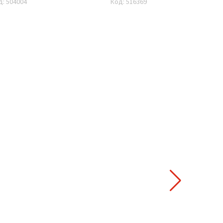
д: 504004
Код: 516369