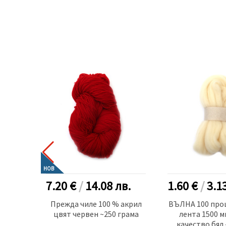
НОВ
.
7.20 €
/
14.08
лв.
1.60 €
/
3.1
 лента
Прежда чиле 100 % акрил
ВЪЛНА 100 про
естер
цвят червен ~250 грама
лента 1500 м
-100
качество бял 