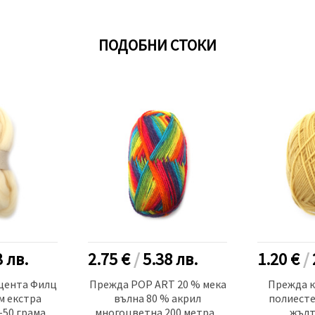
ПОДОБНИ СТОКИ
3
лв.
2.75 €
/
5.38
лв.
1.20 €
/
цента Филц
Прежда POP ART 20 % мека
Прежда к
м екстра
вълна 80 % акрил
полиесте
-50 грама
многоцветна 200 метра -
жълт