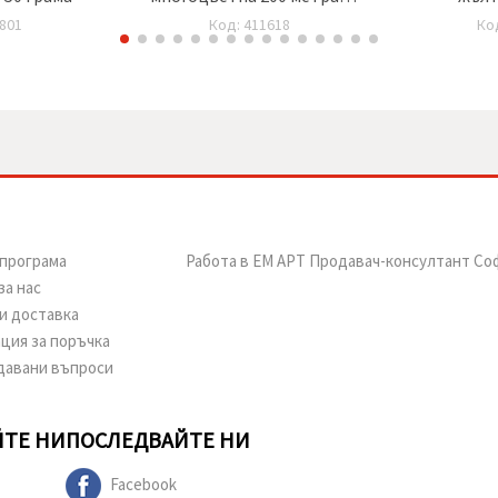
100 грама
801
Код: 411618
Ко
програма
Работа в ЕМ АРТ Продавач-консултант Со
за нас
и доставка
ция за поръчка
давани въпроси
ТЕ НИ
ПОСЛЕДВАЙТЕ НИ
Facebook