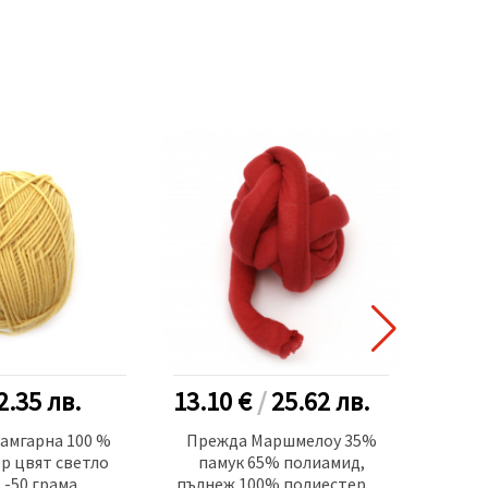
2.35
лв.
13.10 €
/
25.62
лв.
1.20
амгарна 100 %
Прежда Маршмелоу 35%
Преж
р цвят светло
памук 65% полиамид,
полие
 -50 грама
пълнеж 100% полиестерни