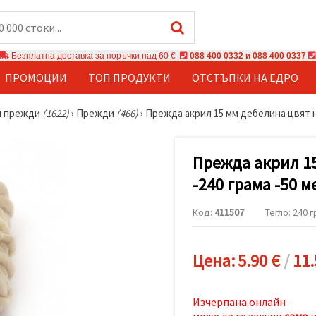
Безплатна доставка за поръчки над 60 €
088 400 0332 и 088 400 0337
ПРОМОЦИИ
ТОП ПРОДУКТИ
ОТСТЪПКИ НА ЕДРО
и прежди
(1622)
›
Прежди
(466)
›
Прежда акрил 15 мм дебелина цвят н
Прежда акрил 1
-240 грама -50 м
Код:
411507
Тегло: 240 г
Цена:
5.90 €
/
11.
Изчерпана онлайн
може да се закупи
само
в