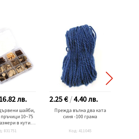
16.82
лв.
2.25 €
/
4.40
лв.
2.20
дървени шайби,
Прежда вълна два ката
Целоф
 пръчици 10~75
синя -100 грама
азмери в кутия
40 грама
д: 831751
Код: 411045