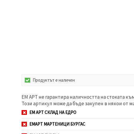
избереш
дадения
вид
"бисквитки"
и кликнеш
бутона
"Запази"
Приеми
всички
Настройки
на
бисквитките
Продуктът е наличен
ЕМ АРТ не гарантира наличността на стоката къ
Този артикул може да бъде закупен в някои от м
ЕМ АРТ СКЛАД НА ЕДРО
ЕМАРТ МАРТЕНИЦИ БУРГАС