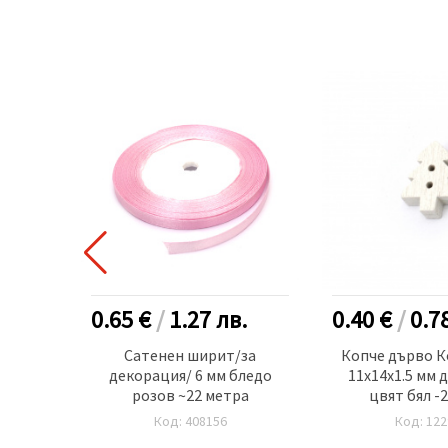
в.
0.65 €
/
1.27
лв.
0.40 €
/
0.7
 мм
Сатенен ширит/за
Копче дърво К
 -240
декорация/ 6 мм бледо
11x14x1.5 мм 
ра
розов ~22 метра
цвят бял -
Код: 408156
Код: 122