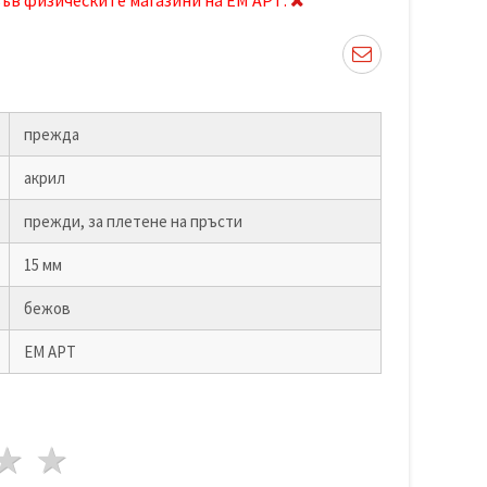
прежда
акрил
прежди, за плетене на пръсти
15 мм
бежов
ЕМ АРТ
да
везди
3 звезди
4 звезди
5 звезди