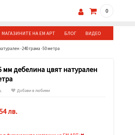
0
МАГАЗИНИТЕ НА ЕМ АРТ
БЛОГ
ВИДЕО
атурален -240 грама -50 метра
5 мм дебелина цвят натурален
етра
Добави в любими
р.
54 лв.
ъв физическите магазини на ЕМ АРТ: