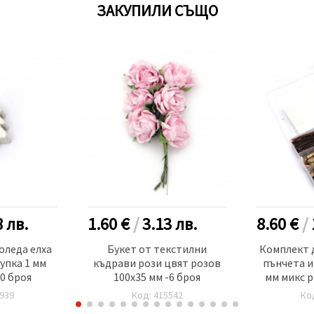
ЗАКУПИЛИ СЪЩО
8
лв.
1.60 €
/
3.13
лв.
8.60 €
/
оледа елха
Букет от текстилни
Комплект 
дупка 1 мм
къдрави рози цвят розов
пънчета и
20 броя
100x35 мм -6 броя
мм микс р
-2
939
Код: 415542
Ко