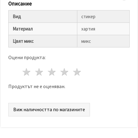
избереш
Описание
дадения
вид
"бисквитки"
Вид
стикер
и кликнеш
бутона
Материал
хартия
"Запази"
Цвят микс
микс
Приеми
всички
Оцени продукта:
Настройки
1 звезда
2 звезди
3 звезди
4 звезди
5 звезди
на
бисквитките
Продуктът не е оценяван.
Виж наличността по магазините