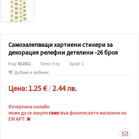
релевантно
съдържание
и реклами,
включително
с помощта
на наши
партньори
за анализ
и
Самозалепващи хартиени стикери за
маркетинг.
декорация релефни детелини -26 броя
Можеш да
се
Код:
612011
Тегло: 5 гр.
Брой: 1
съгласиш
да
Добави в любими
използваме
всички
"бисквитки"
Цена:
1.25 €
/
2.44 лв.
като
натиснеш
"Приеми
всички!"
Изчерпана онлайн
или да
може да се закупи
само
във физическите магазини на
посочиш
ЕМ АРТ:
предпочитанията
си в
"Настройки",
като