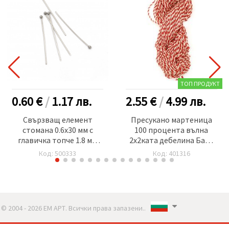
ТОП ПРОДУКТ
0.60 €
/
1.17
лв.
2.55 €
/
4.99
лв.
Свързващ елемент
Пресукано мартеница
стомана 0.6x30 мм с
100 процента вълна
главичка топче 1.8 мм
2x2ката дебелина Баба
цвят сребро -20 броя
Марта Ст -100 грама -75
Код: 500333
Код: 401316
метра
© 2004 - 2026 ЕМ АРТ. Всички права запазени..