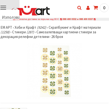
0
Използваме
Безплатна доставка за поръчки над 60 €
088 400 0332 и 088 400 0337
бисквитки
ЕМ АРТ
›
Хоби и Крафт
(9242)
›
Скрапбукинг и Крафт материали
🍪
(1258)
›
Стикери
(287)
›
Самозалепващи хартиени стикери за
Използваме
декорация релефни детелини -26 броя
бисквитки
и подобни
технологии,
за да
осигурим
правилната
работа на
сайта, да
подобрим
твоето
изживяване
и, с твое
съгласие,
да
анализираме
трафика и
да
показваме
по-