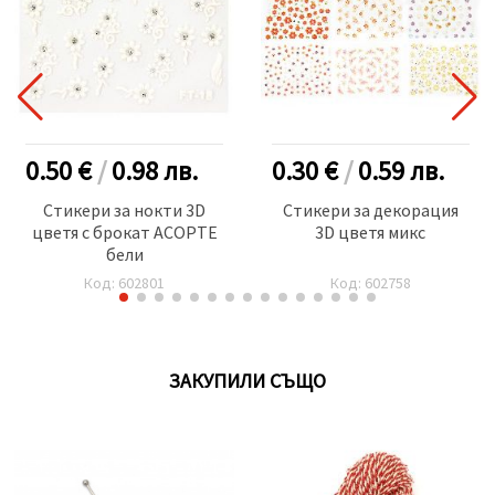
0.50 €
/
0.98
лв.
0.30 €
/
0.59
лв.
Стикери за нокти 3D
Стикери за декорация
цветя с брокат АСОРТЕ
3D цветя микс
бели
Код: 602801
Код: 602758
ЗАКУПИЛИ СЪЩО