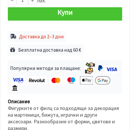
пак.
избереш
дадения
вид
Купи
"бисквитки"
и кликнеш
бутона
"Запази"
Доставка до 2–3 дни
Приеми
Безплатна доставка над 60 €
всички
Настройки
на
Популярни методи за плащане:
бисквитките
Описание
Фигурките от филц са подходящи за декорация
на мартеници, бижута, играчки и други
аксесоари. Разнообразие от форми, цветове и
размери.