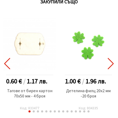
ЗАКУПИЛИ СЪЩО
0.60 €
/
1.17
лв.
1.00 €
/
1.96
лв.
Тагове от бирен картон
Детелина филц 20x2 мм
70x50 мм - 4 броя
-20 броя
Код: 833477
Код: 804335