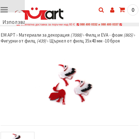
0
Използваме
Безплатна доставка за поръчки над 60 €
088 400 0332 и 088 400 0337
бисквитки
ЕМ АРТ
›
Материали за декорация
(7088)
›
Филц и EVA - фоам
(865)
›
🍪
Фигурки от филц
(439)
›
Щъркел от филц 35x40 мм -10 броя
Използваме
бисквитки
и подобни
технологии,
за да
осигурим
правилната
работа на
сайта, да
подобрим
твоето
изживяване
и, с твое
съгласие,
да
анализираме
трафика и
да
показваме
по-