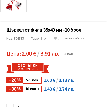
релевантно
съдържание
и реклами,
включително
с помощта
на наши
партньори
Щъркел от филц 35x40 мм -10 броя
за анализ
и
маркетинг.
Добави в любими
Код:
804333
Тегло: 3 гр.
Можеш да
се
съгласиш
Цена:
2.00 €
/
3.91 лв.
1-4 пак.
да
използваме
всички
ОТСТЪПКИ
"бисквитки"
ЗА КОЛИЧЕСТВО
като
натиснеш
"Приеми
- 20
1.60 €
/
3.13 лв.
%
5-9 пак.
всички!"
или да
- 30
1.40 €
/
2.74 лв.
посочиш
%
10 пак. +
предпочитанията
си в
"Настройки",
като