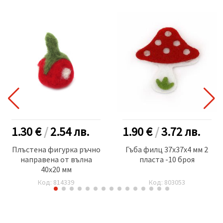
1.30 €
/
2.54
лв.
1.90 €
/
3.72
лв.
Плъстена фигурка ръчно
Гъба филц 37x37x4 мм 2
направена от вълна
пласта -10 броя
40x20 мм
Код: 814339
Код: 803053