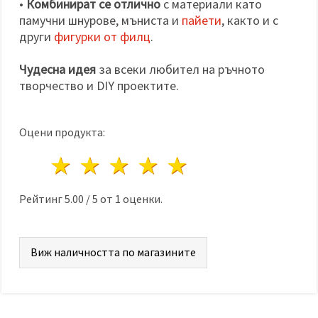
•
Комбинират се отлично
с материали като
памучни шнурове, мъниста и
пайети
, както и с
други
фигурки от филц
.
Чудесна идея
за всеки любител на ръчното
творчество и DIY проектите.
Оцени продукта:
1 звезда
2 звезди
3 звезди
4 звезди
5 звезди
Рейтинг
5.00
/
5
от
1
оценки.
Виж наличността по магазините