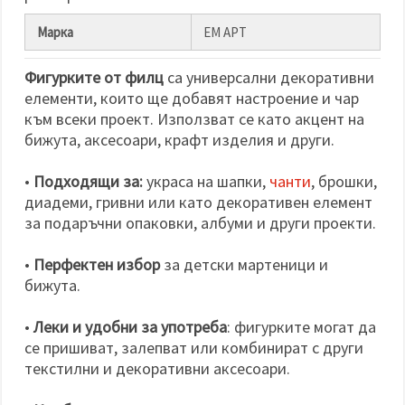
Марка
ЕМ АРТ
Фигурките от филц
са универсални декоративни
елементи, които ще добавят настроение и чар
към всеки проект. Използват се като акцент на
бижута, аксесоари, крафт изделия и други.
•
Подходящи за:
украса на шапки,
чанти
, брошки,
диадеми, гривни или като декоративен елемент
за подаръчни опаковки, албуми и други проекти.
•
Перфектен избор
за детски мартеници и
бижута.
•
Леки и удобни за употреба
: фигурките могат да
се пришиват, залепват или комбинират с други
текстилни и декоративни аксесоари.