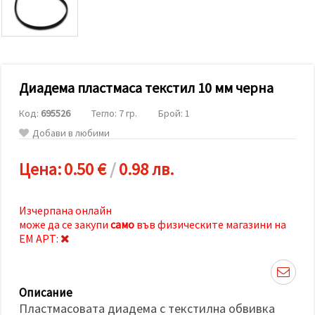
релевантно
съдържание
и реклами,
включително
с помощта
на наши
партньори
Диадема пластмаса текстил 10 мм черна
за анализ
и
маркетинг.
Код:
695526
Тегло: 7 гр.
Брой: 1
Можеш да
Добави в любими
се
съгласиш
да
Цена:
0.50 €
/
0.98 лв.
използваме
всички
"бисквитки"
като
Изчерпана онлайн
натиснеш
може да се закупи
само
във физическите магазини на
"Приеми
всички!"
ЕМ АРТ:
или да
посочиш
предпочитанията
си в
Описание
"Настройки",
като
Пластмасовата диадема с текстилна обвивка