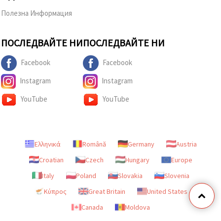
Полезна Информация
ПОСЛЕДВАЙТЕ НИ
ПОСЛЕДВАЙТЕ НИ
Facebook
Facebook
Instagram
Instagram
YouTube
YouTube
Ελληνικά
Română
Germany
Austria
Croatian
Czech
Hungary
Europe
Italy
Poland
Slovakia
Slovenia
Κύπρος
Great Britain
United States
Canada
Moldova