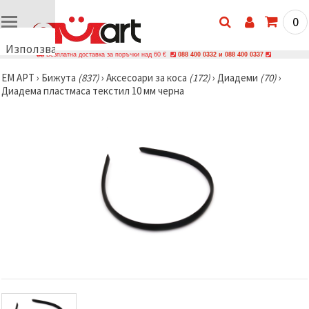
0
Използваме
Безплатна доставка за поръчки над 60 €
088 400 0332 и 088 400 0337
бисквитки
ЕМ АРТ
›
Бижутa
(837)
›
Аксесоари за коса
(172)
›
Диадеми
(70)
›
🍪
Диадема пластмаса текстил 10 мм черна
Използваме
бисквитки
и подобни
технологии,
за да
осигурим
правилната
работа на
сайта, да
подобрим
твоето
изживяване
и, с твое
съгласие,
да
анализираме
трафика и
да
показваме
по-