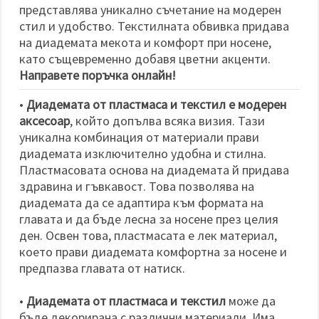
избереш
представлява уникално съчетание на модерен
дадения
вид
стил и удобство. Текстилната обвивка придава
"бисквитки"
на диадемата мекота и комфорт при носене,
и кликнеш
като същевременно добавя цветни акценти.
бутона
"Запази"
Направете поръчка онлайн!
•
Диадемата от пластмаса и текстил е модерен
Приеми
аксесоар
, който допълва всяка визия. Тази
всички
уникална комбинация от материали прави
Настройки
диадемата изключително удобна и стилна.
на
Пластмасовата основа на диадемата й придава
бисквитките
здравина и гъвкавост. Това позволява на
диадемата да се адаптира към формата на
главата и да бъде лесна за носене през целия
ден. Освен това, пластмасата е лек материал,
което прави диадемата комфортна за носене и
предпазва главата от натиск.
•
Диадемата от пластмаса и текстил
може да
бъде декорирана с различни материали. Има