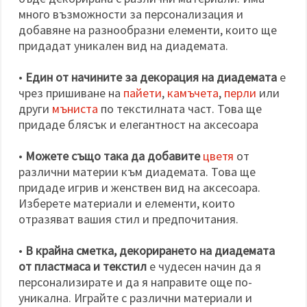
много възможности за персонализация и
добавяне на разнообразни елементи, които ще
придадат уникален вид на диадемата.
•
Един от начините за декорация на диадемата
е
чрез пришиване на
пайети
,
камъчета
,
перли
или
други
мъниста
по текстилната част. Това ще
придаде блясък и елегантност на аксесоара
•
Можете също така да добавите
цветя
от
различни материи към диадемата. Това ще
придаде игрив и женствен вид на аксесоара.
Изберете материали и елементи, които
отразяват вашия стил и предпочитания.
•
В крайна сметка, декорирането на диадемата
от пластмаса и текстил
е чудесен начин да я
персонализирате и да я направите още по-
уникална. Играйте с различни материали и