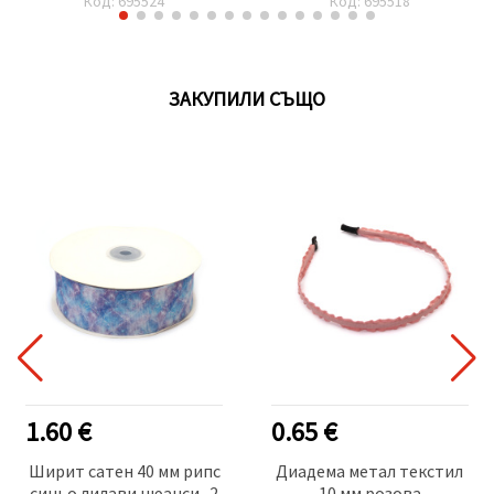
Код: 695524
Код: 695518
ЗАКУПИЛИ СЪЩО
1.60 €
0.65 €
Ширит сатен 40 мм рипс
Диадема метал текстил
синьо лилави нюанси -2
10 мм розова