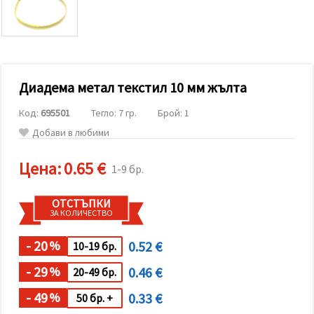
релевантно
съдържание
и реклами,
включително
с помощта
на наши
партньори
Диадема метал текстил 10 мм жълта
за анализ
и
маркетинг.
Код:
695501
Тегло: 7 гр.
Брой: 1
Можеш да
Добави в любими
се
съгласиш
да
Цена:
0.65 €
1-9 бр.
използваме
всички
"бисквитки"
ОТСТЪПКИ
като
ЗА КОЛИЧЕСТВО
натиснеш
"Приеми
всички!"
- 20
0.52 €
%
10-19 бр.
или да
посочиш
- 29
0.46 €
предпочитанията
%
20-49 бр.
си в
"Настройки",
- 49
0.33 €
%
50 бр. +
като