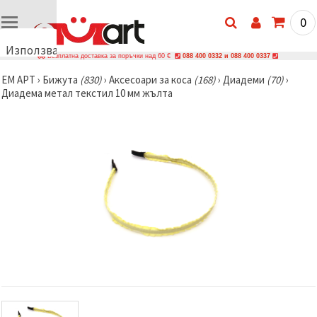
0
Използваме
Безплатна доставка за поръчки над 60 €
088 400 0332 и 088 400 0337
бисквитки
ЕМ АРТ
›
Бижутa
(830)
›
Аксесоари за коса
(168)
›
Диадеми
(70)
›
🍪
Диадема метал текстил 10 мм жълта
Използваме
бисквитки
и подобни
технологии,
за да
осигурим
правилната
работа на
сайта, да
подобрим
твоето
изживяване
и, с твое
съгласие,
да
анализираме
трафика и
да
показваме
по-