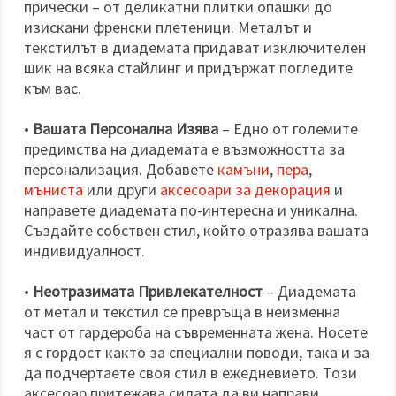
прически – от деликатни плитки опашки до
изискани френски плетеници. Металът и
текстилът в диадемата придават изключителен
шик на всяка стайлинг и придържат погледите
към вас.
•
Вашата Персонална Изява
– Едно от големите
предимства на диадемата е възможността за
персонализация. Добавете
камъни
,
пера
,
мъниста
или други
аксесоари за декорация
и
направете диадемата по-интересна и уникална.
Създайте собствен стил, който отразява вашата
индивидуалност.
•
Неотразимата Привлекателност
– Диадемата
от метал и текстил се превръща в неизменна
част от гардероба на съвременната жена. Носете
я с гордост както за специални поводи, така и за
да подчертаете своя стил в ежедневието. Този
аксесоар притежава силата да ви направи