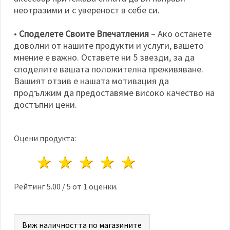
неотразими и с увереност в себе си.
•
Споделете Своите Впечатления
– Ако останете
доволни от нашите продукти и услуги, вашето
мнение е важно. Оставете ни 5 звезди, за да
споделите вашата положителна преживяване.
Вашият отзив е нашата мотивация да
продължим да предоставяме високо качество на
достъпни цени.
Оцени продукта:
1 звезда
2 звезди
3 звезди
4 звезди
5 звезди
Рейтинг
5.00
/
5
от
1
оценки.
Виж наличността по магазините