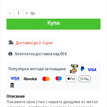
избереш
дадения
вид
"бисквитки"
бр.
и кликнеш
бутона
Купи
"Запази"
Приеми
всички
Доставка до 2–3 дни
Настройки
Безплатна доставка над 60 €
на
бисквитките
Популярни методи за плащане:
Описание
Покажете своя стил с нашата диадема от метал