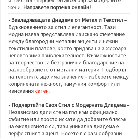
и текстил - перфектен аксесоар за модерните
жени.
Направете поръчка онлайн!
•
Завладяващата Диадема от Метал и Текстил
–
Вдъхновението за стил и елегантност. Тази
модна изява представлява изискано съчетание
между благородни метални акценти и нежни
текстилни платове, което придава на аксесоара
неповторима привлекателност. Възможностите
за творчество са безгранични благодарение на
разнообразието от метални материи. Подборът
на текстил също има значение – изберете между
копринената нежност, памучния комфорт или
изискания
сатен
.
•
Подчертайте Своя Стил с Модерната Диадема
–
Независимо дали сте на път към официално
събитие или просто искате да добавите блясък
на ежедневието си, тази уникална диадема е
перфектният акцент. Носете я с разнообразни