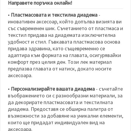
Направете поръчка онлайн!
•
Пластмасовата и текстилна диадема
-
иновативен аксесоар, който допълва визията ви
със съвременен шик. Съчетанието от пластмаса и
текстил придава на диадемата изключителна
удобност и стил. Гъвкавата пластмасова основа
придава здравина, като същевременно се
адаптира към формата на главата, осигурявайки
комфорт през целия ден. Този лек материал
предпазва главата от натиск, докато носите
аксесоара.
•
Персонализирайте вашата диадема
- съчетайте
въображението си с разнообразни материали, за
да декорирате пластмасовата и текстилната
диадема. Предоставя се обширна палитра от
възможности за добавяне на уникални елементи,
които ще придадат индивидуален вид на
аксесоара.