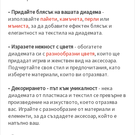
•
Придайте блясък на вашата диадема
-
използвайте
пайети
,
камъчета
,
перли
или
мъниста
, за да добавите ефектен блясък и
елегантност на текстила на диадемата.
•
Изразете нежност с цветя
- обогатете
диадемата си с
разнообразни цветя
, които ще
придадат игрив и женствен вид на аксесоара.
Подчертайте своя стил и предпочитания, като
изберете материали, които ви отразяват.
•
Декорирането - път към уникалност
- нека
диадемата от пластмаса и текстил се превърне в
произведение на изкуството, което отразява
вас. Играйте с разнообразие от материали и
елементи, за да създадете аксесоар, който е
напълно ваш.