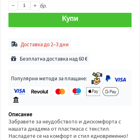
избереш
бр.
дадения
вид
"бисквитки"
Купи
и кликнеш
бутона
"Запази"
Доставка до 2–3 дни
Приеми
всички
Безплатна доставка над 60 €
Настройки
на
Популярни методи за плащане:
бисквитките
Описание
Забравете за неудобството и дискомфорта с
нашата диадема от пластмаса с текстил.
Насладете се на комфорт и стил едновременно!