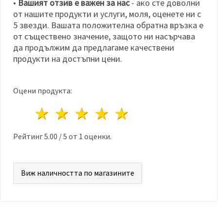
•
Вашият отзив е важен за нас
- ако сте доволни
от нашите продукти и услуги, моля, оценете ни с
5 звезди. Вашата положителна обратна връзка е
от съществено значение, защото ни насърчава
да продължим да предлагаме качествени
продукти на достъпни цени.
Оцени продукта:
1 звезда
2 звезди
3 звезди
4 звезди
5 звезди
Рейтинг
5.00
/
5
от
1
оценки.
Виж наличността по магазините