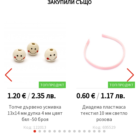
ЗАКУПИЛИ СЪЩО
ТОП ПРОДУКТ
ТОП ПРОДУКТ
1.20 €
/
2.35
лв.
0.60 €
/
1.17
лв.
Топче дървено усмивка
Диадема пластмаса
13x14 мм дупка 4 мм цвят
текстил 10 мм светло
бял -50 броя
розова
Код: 122013
Код: 695529