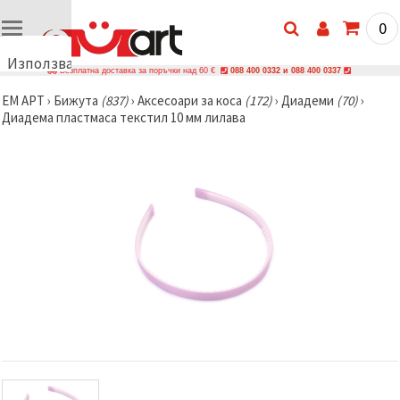
0
Използваме
Безплатна доставка за поръчки над 60 €
088 400 0332 и 088 400 0337
бисквитки
ЕМ АРТ
›
Бижутa
(837)
›
Аксесоари за коса
(172)
›
Диадеми
(70)
›
🍪
Диадема пластмаса текстил 10 мм лилава
Използваме
бисквитки
и подобни
технологии,
за да
осигурим
правилната
работа на
сайта, да
подобрим
твоето
изживяване
и, с твое
съгласие,
да
анализираме
трафика и
да
показваме
по-