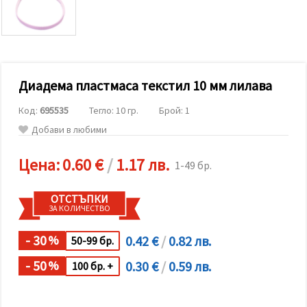
релевантно
съдържание
и реклами,
включително
с помощта
на наши
партньори
Диадема пластмаса текстил 10 мм лилава
за анализ
и
маркетинг.
Код:
695535
Тегло: 10 гр.
Брой: 1
Можеш да
Добави в любими
се
съгласиш
да
Цена:
0.60 €
/
1.17 лв.
1-49 бр.
използваме
всички
"бисквитки"
ОТСТЪПКИ
като
ЗА КОЛИЧЕСТВО
натиснеш
"Приеми
всички!"
- 30
0.42 €
/
0.82 лв.
%
50-99 бр.
или да
посочиш
- 50
0.30 €
/
0.59 лв.
предпочитанията
%
100 бр. +
си в
"Настройки",
като