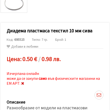
релевантно
съдържание
и реклами,
включително
с помощта
на наши
партньори
Диадема пластмаса текстил 10 мм сива
за анализ
и
маркетинг.
Код:
695525
Тегло: 7 гр.
Брой: 1
Можеш да
Добави в любими
се
съгласиш
да
Цена:
0.50 €
/
0.98 лв.
използваме
всички
"бисквитки"
като
Изчерпана онлайн
натиснеш
може да се закупи
само
във физическите магазини на
"Приеми
всички!"
ЕМ АРТ:
или да
посочиш
предпочитанията
си в
Описание
"Настройки",
като
Разнообразие от модели на пластмасови