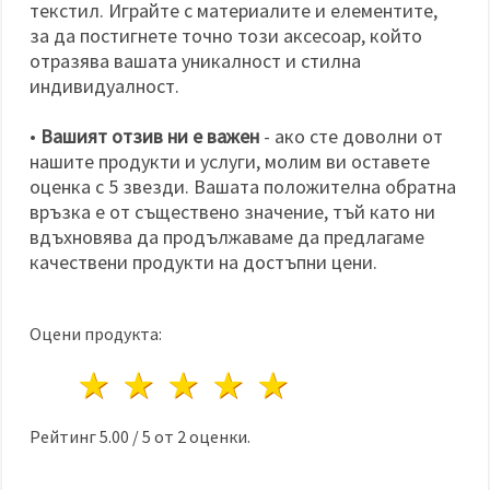
текстил. Играйте с материалите и елементите,
за да постигнете точно този аксесоар, който
отразява вашата уникалност и стилна
индивидуалност.
•
Вашият отзив ни е важен
- ако сте доволни от
нашите продукти и услуги, молим ви оставете
оценка с 5 звезди. Вашата положителна обратна
връзка е от съществено значение, тъй като ни
вдъхновява да продължаваме да предлагаме
качествени продукти на достъпни цени.
Оцени продукта:
1 звезда
2 звезди
3 звезди
4 звезди
5 звезди
Рейтинг
5.00
/
5
от
2
оценки.