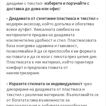
избереш
диадеми с текстил-
изберете и поръчайте с
дадения
вид
доставка до дома или офис
!
"бисквитки"
и кликнеш
•
Диадемата от съчетание пластмаса и текстил
е
бутона
"Запази"
модерен аксесоар, който допълва и обогатява
всеки аутфит. Уникалната симбиоза на
материалите придава на диадемата
Приеми
изключителна удобност и стил. Пластмасовата
всички
база осигурява здравина и гъвкавост,
Настройки
позволявайки й да се приспособи към формата
на
на главата и да се носи с лекота през целия ден.
бисквитките
Пластмасата е лек материал, който гарантира
комфорт и предпазва главата от
наелектризиране.
•
Изразете стилната си индивидуалност
чрез
декориране на диадемата от пластмаса и
текстил с различни материали. Възползвайте се
от богатата гама възможности за
персонализация и добавете разнообразни