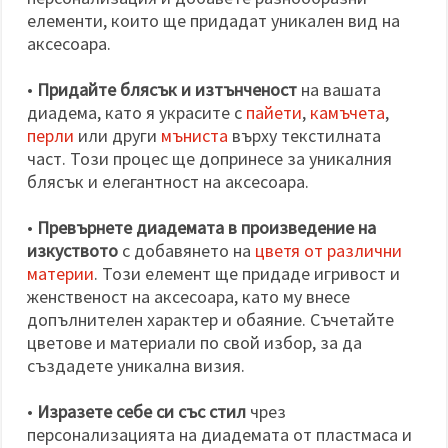
елементи, които ще придадат уникален вид на
аксесоара.
•
Придайте блясък и изтънченост
на вашата
диадема, като я украсите с
пайети
,
камъчета
,
перли
или други
мъниста
върху текстилната
част. Този процес ще допринесе за уникалния
блясък и елегантност на аксесоара.
•
Превърнете диадемата в произведение на
изкуството
с добавянето на
цветя от различни
материи
. Този елемент ще придаде игривост и
женственост на аксесоара, като му внесе
допълнителен характер и обаяние. Съчетайте
цветове и материали по свой избор, за да
създадете уникална визия.
•
Изразете себе си със стил
чрез
персонализацията на диадемата от пластмаса и