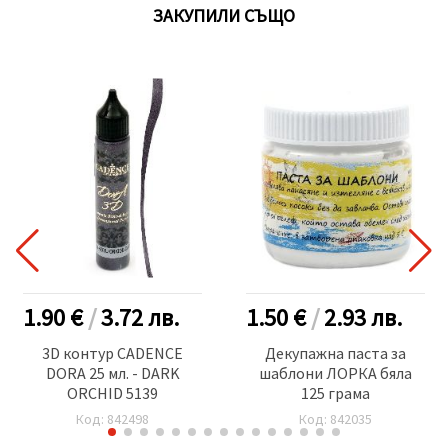
ЗАКУПИЛИ СЪЩО
1.90 €
/
3.72
лв.
1.50 €
/
2.93
лв.
3D контур CADENCE
Декупажна паста за
DORA 25 мл. - DARK
шаблони ЛОРКА бяла
ORCHID 5139
125 грама
Код: 842498
Код: 842035