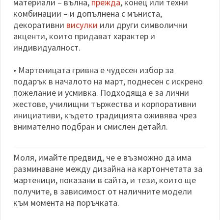
материали – вълна,
прежда
, конец или техни
комбинации – и допълнена с мъниста,
декоративни
висулки
или други символични
акценти, които придават характер и
индивидуалност.
• Мартеницата гривна е чудесен избор за
подарък в началото на март, поднесен с искрено
пожелание и усмивка. Подходяща е за лични
жестове, училищни тържества и корпоративни
инициативи, където традицията оживява чрез
внимателно подбран и смислен детайл.
Моля, имайте предвид, че е възможно да има
разминаване между дизайна на картончетата за
мартеници, показани в сайта, и тези, които ще
получите, в зависимост от наличните модели
към момента на поръчката.