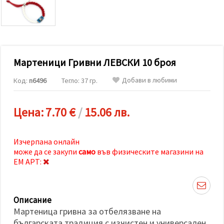
релевантно
съдържание
и реклами,
включително
с помощта
на наши
партньори
Мартеници Гривни ЛЕВСКИ 10 броя
за анализ
и
маркетинг.
Добави в любими
Код:
n6496
Тегло: 37 гр.
Можеш да
се
съгласиш
Цена:
7.70 €
/
15.06 лв.
да
използваме
всички
"бисквитки"
Изчерпана онлайн
като
може да се закупи
само
във физическите магазини на
натиснеш
"Приеми
ЕМ АРТ:
всички!"
или да
посочиш
предпочитанията
Описание
си в
"Настройки",
Мартеница гривна за отбелязване на
като
българската традиция с изчистен и универсален