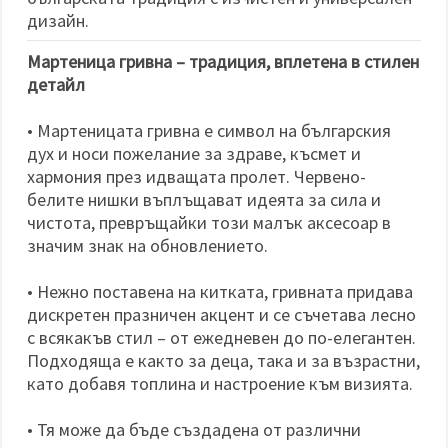
избереш
дадения
дизайн.
вид
"бисквитки"
Мартеница гривна – традиция, вплетена в стилен
и кликнеш
бутона
детайл
"Запази"
• Мартеницата гривна е символ на българския
Приеми
дух и носи пожелание за здраве, късмет и
всички
хармония през идващата пролет. Червено-
белите нишки въплъщават идеята за сила и
Настройки
чистота, превръщайки този малък аксесоар в
на
значим знак на обновлението.
бисквитките
• Нежно поставена на китката, гривната придава
дискретен празничен акцент и се съчетава лесно
с всякакъв стил – от ежедневен до по-елегантен.
Подходяща е както за деца, така и за възрастни,
като добавя топлина и настроение към визията.
• Тя може да бъде създадена от различни