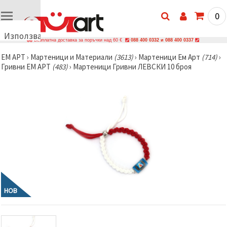
0
Използваме
Безплатна доставка за поръчки над 60 €
088 400 0332 и 088 400 0337
бисквитки
ЕМ АРТ
›
Мартеници и Материали
(3613)
›
Мартеници Ем Арт
(714)
›
🍪
Гривни ЕМ АРТ
(483)
›
Мартеници Гривни ЛЕВСКИ 10 броя
Използваме
бисквитки
и подобни
технологии,
за да
осигурим
правилната
работа на
сайта, да
подобрим
твоето
изживяване
и, с твое
съгласие,
да
НОВ
анализираме
трафика и
да
показваме
по-