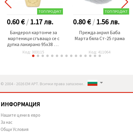
ТОП ПРОДУКТ
ТОП ПРОДУКТ
0.60 €
/
1.17
лв.
0.80 €
/
1.56
лв.
Бандерол картонче за
Прежда акрил Баба
мартеници сгъващо се с
Марта бяла Ст-25 грама
дупка лакирано 95x38 мм
50 броя
Код: 303115
Код: 411064
© 2004 - 2026 ЕМ АРТ. Всички права запазени..
ИНФОРМАЦИЯ
Нашите цени в евро
За нас
Общи Условия