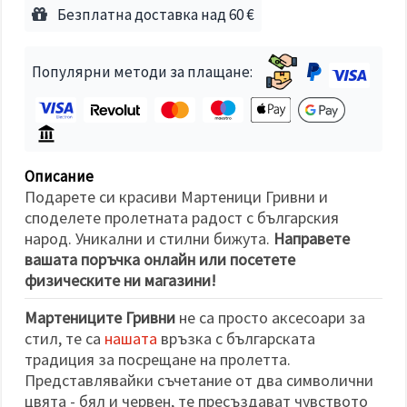
избереш
Безплатна доставка над 60 €
дадения
вид
"бисквитки"
и кликнеш
Популярни методи за плащане:
бутона
"Запази"
Приеми
всички
Описание
Настройки
Подарете си красиви Мартеници Гривни и
на
споделете пролетната радост с българския
бисквитките
народ. Уникални и стилни бижута.
Направете
вашата поръчка онлайн или посетете
физическите ни магазини!
Мартениците Гривни
не са просто аксесоари за
стил, те са
нашата
връзка с българската
традиция за посрещане на пролетта.
Представлявайки съчетание от два символични
цвята - бял и червен, те пресъздават чувството