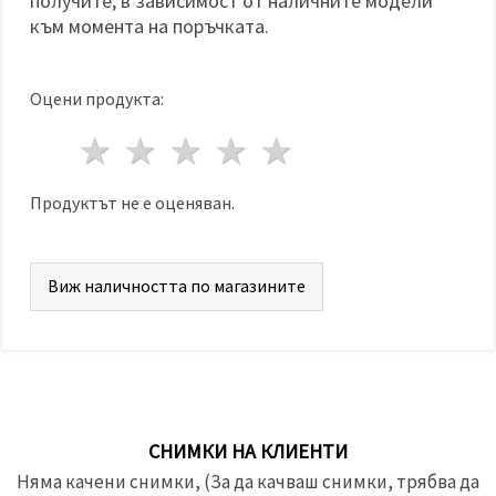
получите, в зависимост от наличните модели
към момента на поръчката.
Оцени продукта:
1 звезда
2 звезди
3 звезди
4 звезди
5 звезди
Продуктът не е оценяван.
Виж наличността по магазините
СНИМКИ НА КЛИЕНТИ
Няма качени снимки, (За да качваш снимки, трябва да