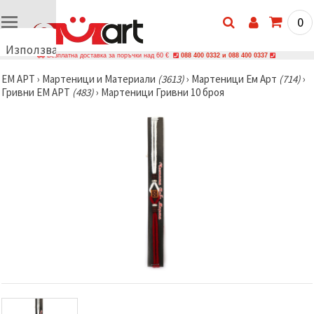
0
Използваме
Безплатна доставка за поръчки над 60 €
088 400 0332 и 088 400 0337
бисквитки
ЕМ АРТ
›
Мартеници и Материали
(3613)
›
Мартеници Ем Арт
(714)
›
🍪
Гривни ЕМ АРТ
(483)
›
Мартеници Гривни 10 броя
Използваме
бисквитки
и подобни
технологии,
за да
осигурим
правилната
работа на
сайта, да
подобрим
твоето
изживяване
и, с твое
съгласие,
да
анализираме
трафика и
да
показваме
по-