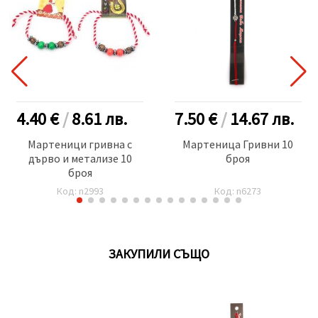
4.40 €
/
8.61
лв.
7.50 €
/
14.67
лв.
Мартеници гривна с
Мартеница Гривни 10
дърво и метализе 10
броя
броя
Код: n2993
Код: n6273
ЗАКУПИЛИ СЪЩО