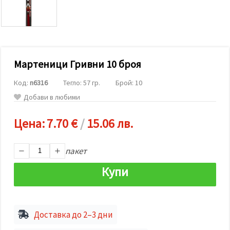
релевантно
съдържание
и реклами,
включително
с помощта
на наши
партньори
Мартеници Гривни 10 броя
за анализ
и
маркетинг.
Код:
n6316
Тегло: 57 гр.
Брой: 10
Можеш да
Добави в любими
се
съгласиш
да
Цена:
7.70 €
/
15.06 лв.
използваме
всички
"бисквитки"
като
пакет
натиснеш
"Приеми
Купи
всички!"
или да
посочиш
предпочитанията
си в
Доставка до 2–3 дни
"Настройки",
като