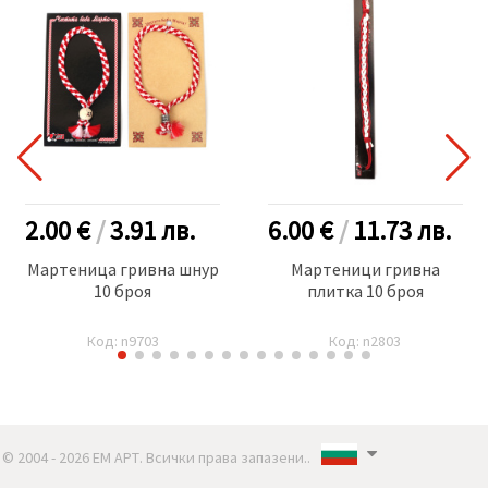
2.00 €
/
3.91
лв.
6.00 €
/
11.73
лв.
Мартеница гривна шнур
Мартеници гривна
10 броя
плитка 10 броя
Код: n9703
Код: n2803
© 2004 - 2026 ЕМ АРТ. Всички права запазени..