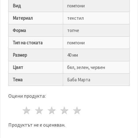
избереш
дадения
Вид
помпони
вид
"бисквитки"
Материал
текстил
и кликнеш
бутона
"Запази"
Форма
топче
Тип на стоката
помпони
Приеми
всички
Размер
40 мм
Настройки
Цвят
бял, зелен, червен
на
бисквитките
Тема
Баба Марта
Оцени продукта:
1 звезда
2 звезди
3 звезди
4 звезди
5 звезди
Продуктът не е оценяван.