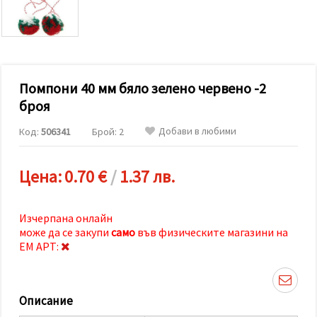
релевантно
съдържание
и реклами,
включително
с помощта
на наши
партньори
Помпони 40 мм бяло зелено червено -2
за анализ
и
броя
маркетинг.
Можеш да
Добави в любими
Код:
506341
Брой: 2
се
съгласиш
да
използваме
Цена:
0.70 €
/
1.37 лв.
всички
"бисквитки"
като
натиснеш
Изчерпана онлайн
"Приеми
може да се закупи
само
във физическите магазини на
всички!"
ЕМ АРТ:
или да
посочиш
предпочитанията
си в
"Настройки",
Описание
като