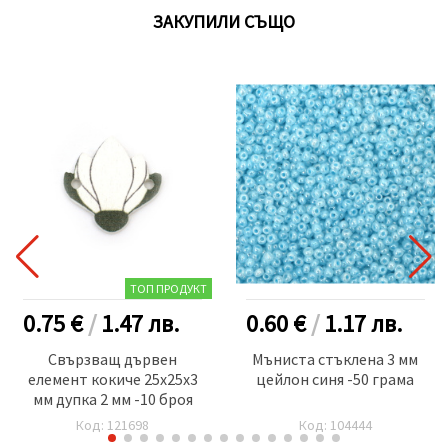
ЗАКУПИЛИ СЪЩО
ТОП ПРОДУКТ
0.75 €
/
1.47
лв.
0.60 €
/
1.17
лв.
Свързващ дървен
Мъниста стъклена 3 мм
елемент кокиче 25x25x3
цейлон синя -50 грама
мм дупка 2 мм -10 броя
Код: 121698
Код: 104444