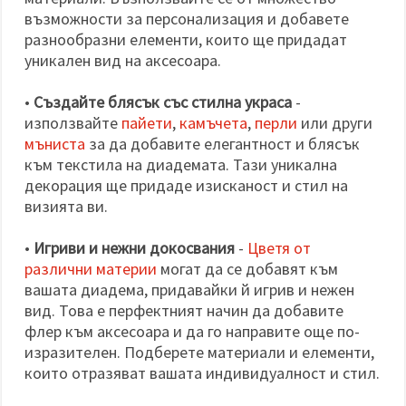
възможности за персонализация и добавете
разнообразни елементи, които ще придадат
уникален вид на аксесоара.
•
Създайте блясък със стилна украса
-
използвайте
пайети
,
камъчета
,
перли
или други
мъниста
за да добавите елегантност и блясък
към текстила на диадемата. Тази уникална
декорация ще придаде изисканост и стил на
визията ви.
•
Игриви и нежни докосвания
-
Цветя от
различни материи
могат да се добавят към
вашата диадема, придавайки й игрив и нежен
вид. Това е перфектният начин да добавите
флер към аксесоара и да го направите още по-
изразителен. Подберете материали и елементи,
които отразяват вашата индивидуалност и стил.