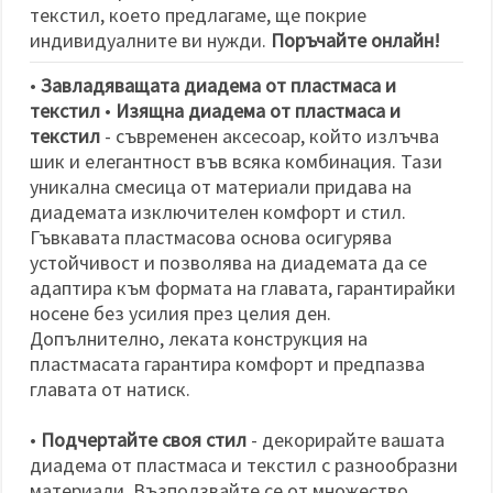
избереш
текстил, което предлагаме, ще покрие
дадения
вид
индивидуалните ви нужди.
Поръчайте онлайн!
"бисквитки"
и кликнеш
•
Завладяващата диадема от пластмаса и
бутона
"Запази"
текстил
•
Изящна диадема от пластмаса и
текстил
- съвременен аксесоар, който излъчва
шик и елегантност във всяка комбинация. Тази
Приеми
уникална смесица от материали придава на
всички
диадемата изключителен комфорт и стил.
Настройки
Гъвкавата пластмасова основа осигурява
на
устойчивост и позволява на диадемата да се
бисквитките
адаптира към формата на главата, гарантирайки
носене без усилия през целия ден.
Допълнително, леката конструкция на
пластмасата гарантира комфорт и предпазва
главата от натиск.
•
Подчертайте своя стил
- декорирайте вашата
диадема от пластмаса и текстил с разнообразни
материали. Възползвайте се от множество