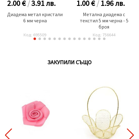
2.00 €
/
3.91
лв.
1.00 €
/
1.96
лв.
Диадема метал кристали
Метална диадема с
6 мм черна
текстил 5 мм черна - 5
броя
Код: 695509
Код: 756644
ЗАКУПИЛИ СЪЩО