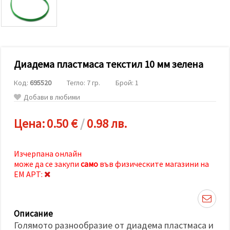
релевантно
съдържание
и реклами,
включително
с помощта
на наши
партньори
Диадема пластмаса текстил 10 мм зелена
за анализ
и
маркетинг.
Код:
695520
Тегло: 7 гр.
Брой: 1
Можеш да
Добави в любими
се
съгласиш
да
Цена:
0.50 €
/
0.98 лв.
използваме
всички
"бисквитки"
като
Изчерпана онлайн
натиснеш
може да се закупи
само
във физическите магазини на
"Приеми
всички!"
ЕМ АРТ:
или да
посочиш
предпочитанията
си в
Описание
"Настройки",
като
Голямото разнообразие от диадема пластмаса и