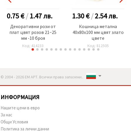
0.75 €
/
1.47
лв.
1.30 €
/
2.54
лв.
Декоративни рози от
Кошница метална
плат цвят розов 21~25
40x80x100 мм цвят злато
мм -10 броя
цвете
Код: 414233
Код: 812505
© 2004 - 2026 ЕМ АРТ. Всички права запазени..
ИНФОРМАЦИЯ
Нашите цени в евро
За нас
Общи Условия
Политика за лични данни