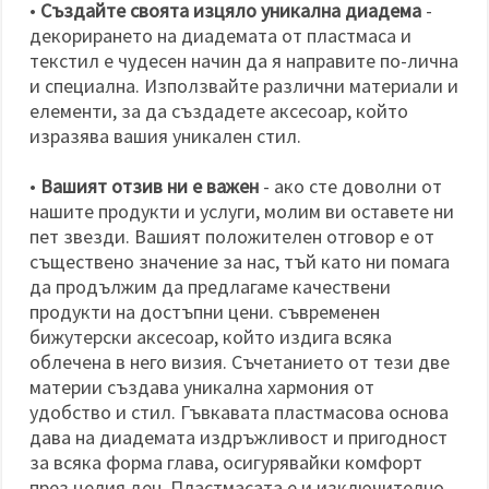
•
Създайте своята изцяло уникална диадема
-
декорирането на диадемата от пластмаса и
текстил е чудесен начин да я направите по-лична
и специална. Използвайте различни материали и
елементи, за да създадете аксесоар, който
изразява вашия уникален стил.
•
Вашият отзив ни е важен
- ако сте доволни от
нашите продукти и услуги, молим ви оставете ни
пет звезди. Вашият положителен отговор е от
съществено значение за нас, тъй като ни помага
да продължим да предлагаме качествени
продукти на достъпни цени. съвременен
бижутерски аксесоар, който издига всяка
облечена в него визия. Съчетанието от тези две
материи създава уникална хармония от
удобство и стил. Гъвкавата пластмасова основа
дава на диадемата издръжливост и пригодност
за всяка форма глава, осигурявайки комфорт
през целия ден. Пластмасата е и изключително