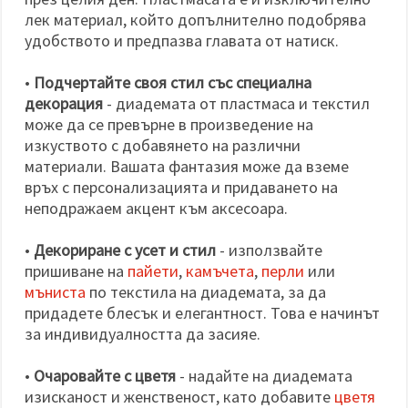
лек материал, който допълнително подобрява
удобството и предпазва главата от натиск.
•
Подчертайте своя стил със специална
декорация
- диадемата от пластмаса и текстил
може да се превърне в произведение на
изкуството с добавянето на различни
материали. Вашата фантазия може да вземе
връх с персонализацията и придаването на
неподражаем акцент към аксесоара.
•
Декориране с усет и стил
- използвайте
пришиване на
пайети
,
камъчета
,
перли
или
мъниста
по текстила на диадемата, за да
придадете блесък и елегантност. Това е начинът
за индивидуалността да засияе.
•
Очаровайте с цветя
- надайте на диадемата
изисканост и женственост, като добавите
цветя