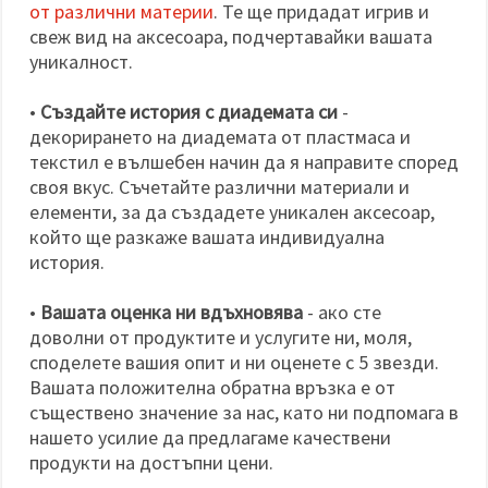
от различни материи
. Те ще придадат игрив и
свеж вид на аксесоара, подчертавайки вашата
уникалност.
•
Създайте история с диадемата си
-
декорирането на диадемата от пластмаса и
текстил е вълшебен начин да я направите според
своя вкус. Съчетайте различни материали и
елементи, за да създадете уникален аксесоар,
който ще разкаже вашата индивидуална
история.
•
Вашата оценка ни вдъхновява
- ако сте
доволни от продуктите и услугите ни, моля,
споделете вашия опит и ни оценете с 5 звезди.
Вашата положителна обратна връзка е от
съществено значение за нас, като ни подпомага в
нашето усилие да предлагаме качествени
продукти на достъпни цени.