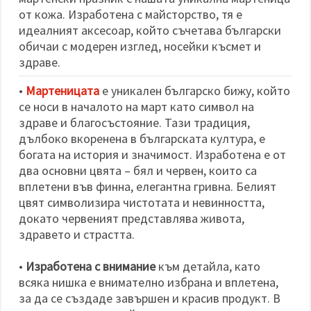
избереш
дадения
от кожа. Изработена с майсторство, тя е
вид
идеалният аксесоар, който съчетава български
"бисквитки"
обичаи с модерен изглед, носейки късмет и
и кликнеш
бутона
здраве.
"Запази"
•
Мартеницата
е уникален българско бижу, който
Приеми
се носи в началото на март като символ на
всички
здраве и благосъстояние. Тази традиция,
дълбоко вкоренена в българската култура, е
Настройки
богата на история и значимост. Изработена е от
на
два основни цвята – бял и червен, които са
бисквитките
вплетени във финна, елегантна гривна. Белият
цвят символизира чистотата и невинността,
докато червеният представлява живота,
здравето и страстта.
•
Изработена с внимание
към детайла, като
всяка нишка е внимателно избрана и вплетена,
за да се създаде завършен и красив продукт. В