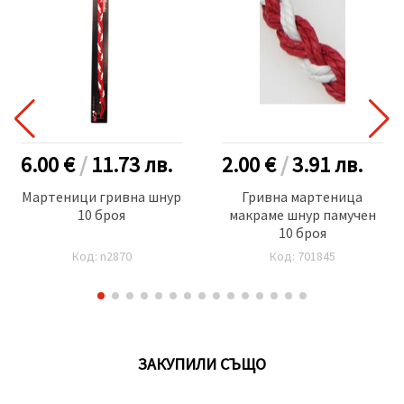
6.00 €
/
11.73
лв.
2.00 €
/
3.91
лв.
Мартеници гривна шнур
Гривна мартеница
10 броя
макраме шнур памучен
10 броя
Код: n2870
Код: 701845
ЗАКУПИЛИ СЪЩО