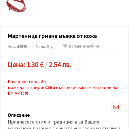
релевантно
съдържание
и реклами,
включително
с помощта
на наши
партньори
Мартеница гривна мъжка от кожа
за анализ
и
маркетинг.
Добави в любими
Код:
d4340
Тегло: 5 гр.
Можеш да
се
съгласиш
Цена:
1.30 €
/
2.54 лв.
да
използваме
всички
"бисквитки"
Изчерпана онлайн
като
може да се закупи
само
във физическите магазини на
натиснеш
"Приеми
ЕМ АРТ:
всички!"
или да
посочиш
предпочитанията
Описание
си в
"Настройки",
Привнесете стил и традиция във Вашия
като
мартенски празник с нашата уникална мартеница