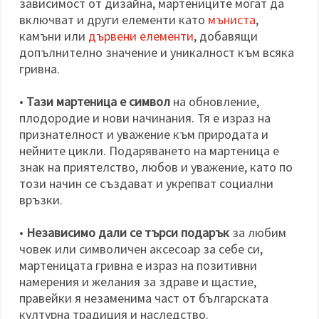
зависимост от дизайна, мартениците могат да
включват и други елементи като
мъниста
,
камъни или
дървени елементи
, добавящи
допълнително значение и уникалност към всяка
гривна.
•
Тази мартеница е символ
на обновление,
плодородие и нови начинания. Тя е израз на
признателност и уважение към природата и
нейните цикли. Подаряването на мартеница е
знак на приятелство, любов и уважение, като по
този начин се създават и укрепват социални
връзки.
•
Независимо дали се търси подарък
за любим
човек или символичен аксесоар за себе си,
мартеницата гривна е израз на позитивни
намерения и желания за здраве и щастие,
правейки я незаменима част от българската
културна традиция и наследство.