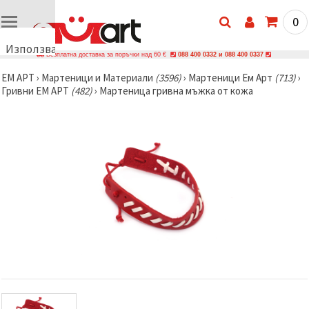
0
Използваме
Безплатна доставка за поръчки над 60 €
088 400 0332 и 088 400 0337
бисквитки
ЕМ АРТ
›
Мартеници и Материали
(3596)
›
Мартеници Ем Арт
(713)
›
🍪
Гривни ЕМ АРТ
(482)
›
Мартеница гривна мъжка от кожа
Използваме
бисквитки
и подобни
технологии,
за да
осигурим
правилната
работа на
сайта, да
подобрим
твоето
изживяване
и, с твое
съгласие,
да
анализираме
трафика и
да
показваме
по-