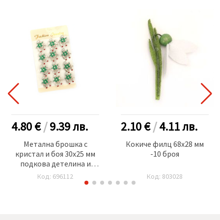
4.80 €
/
9.39
лв.
2.10 €
/
4.11
лв.
Метална брошка с
Кокиче филц 68x28 мм
кристал и боя 30x25 мм
-10 броя
подкова детелина и
кокиче цвят сребро -12
Код: 696112
Код: 803028
броя