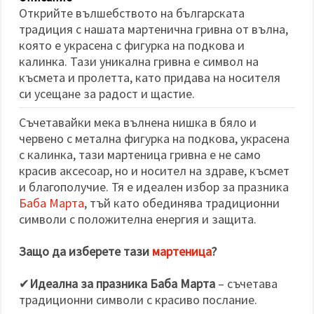
избереш
Открийте вълшебството на българската
дадения
вид
традиция с нашата мартенична гривна от вълна,
"бисквитки"
която е украсена с фигурка на подкова и
и кликнеш
бутона
калинка. Тази уникална гривна е символ на
"Запази"
късмета и пролетта, като придава на носителя
си усещане за радост и щастие.
Приеми
Съчетавайки мека вълнена нишка в бяло и
всички
червено с метална фигурка на подкова, украсена
Настройки
с калинка, тази мартеница гривна е не само
на
красив аксесоар, но и носител на здраве, късмет
бисквитките
и благополучие. Тя е идеален избор за празника
Баба Марта
, тъй като обединява традиционни
символи с положителна енергия и защита.
Защо да изберете тази
мартеница
?
✔
Идеална за празника Баба Марта
– съчетава
традиционни символи с красиво послание.