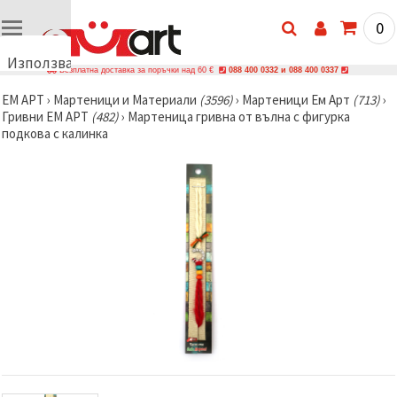
0
Използваме
Безплатна доставка за поръчки над 60 €
088 400 0332 и 088 400 0337
бисквитки
ЕМ АРТ
›
Мартеници и Материали
(3596)
›
Мартеници Ем Арт
(713)
›
🍪
Гривни ЕМ АРТ
(482)
›
Мартеница гривна от вълна с фигурка
Използваме
подкова с калинка
бисквитки
и подобни
технологии,
за да
осигурим
правилната
работа на
сайта, да
подобрим
твоето
изживяване
и, с твое
съгласие,
да
анализираме
трафика и
да
показваме
по-