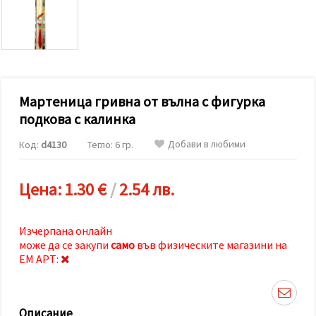
релевантно
съдържание
и реклами,
включително
с помощта
на наши
партньори
за анализ
и
Мартеница гривна от вълна с фигурка
маркетинг.
подкова с калинка
Можеш да
се
Добави в любими
Код:
d4130
Тегло: 6 гр.
съгласиш
да
използваме
всички
Цена:
1.30 €
/
2.54 лв.
"бисквитки"
като
натиснеш
"Приеми
Изчерпана онлайн
всички!"
може да се закупи
само
във физическите магазини на
или да
ЕМ АРТ:
посочиш
предпочитанията
си в
"Настройки",
като
Описание