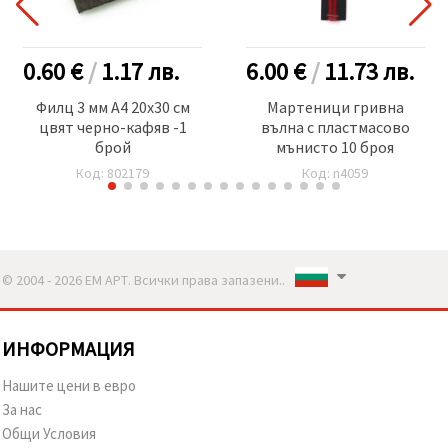
0.60 €
/
1.17
лв.
6.00 €
/
11.73
лв.
Филц 3 мм A4 20x30 см
Мартеници гривна
цвят черно-кафяв -1
вълна с пластмасово
брой
мънисто 10 броя
Код: 802179
Код: n4059
© 2004 - 2026 ЕМ АРТ. Всички права запазени..
ИНФОРМАЦИЯ
Нашите цени в евро
За нас
Общи Условия