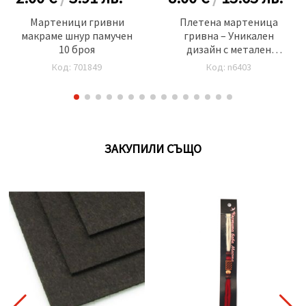
Мартеници гривни
Плетена мартеница
макраме шнур памучен
гривна – Уникален
10 броя
дизайн с метален
орнамент -10 броя
Код: 701849
Код: n6403
ЗАКУПИЛИ СЪЩО