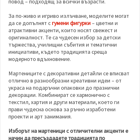
повод – подходящ за всички възрасти.
За по-живо и игриво излъчване, моделите могат
да се допълнят с
гумени фигурки
– цветни и
атрактивни акценти, които носят свежест и
оригиналност. Те са чудесен избор за детски
тържества, училищни събития и тематични
инициативи, където традицията среща
модерното вдъхновение.
Мартениците с декоративни детайли се вписват
отлично в разнообразни креативни идеи – от
украса на подаръчни опаковки до празнични
декорации. Комбинират се хармонично с
текстил, хартия и други материали, което ги
прави чудесна основа за ръчно изработени
проекти и арт занимания.
Изборът на мартеници с отличителни акценти е
начин да пресъздадете традицията по