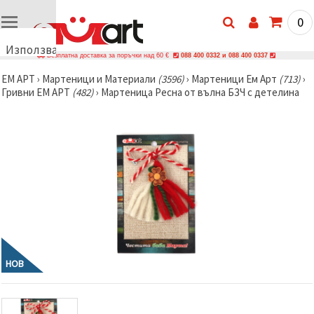
0
Използваме
Безплатна доставка за поръчки над 60 €
088 400 0332 и 088 400 0337
бисквитки
ЕМ АРТ
›
Мартеници и Материали
(3596)
›
Мартеници Ем Арт
(713)
›
🍪
Гривни ЕМ АРТ
(482)
›
Мартеница Ресна от вълна БЗЧ с детелина
Използваме
бисквитки
и подобни
технологии,
за да
осигурим
правилната
работа на
сайта, да
подобрим
твоето
изживяване
и, с твое
съгласие,
да
НОВ
анализираме
трафика и
да
показваме
по-