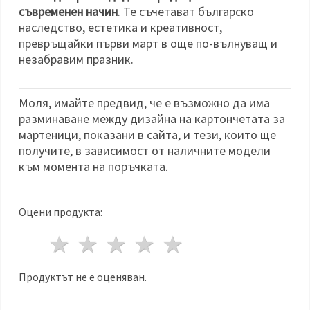
съвременен начин
. Те съчетават българско
наследство, естетика и креативност,
превръщайки първи март в още по-вълнуващ и
незабравим празник.
Моля, имайте предвид, че е възможно да има
разминаване между дизайна на картончетата за
мартеници, показани в сайта, и тези, които ще
получите, в зависимост от наличните модели
към момента на поръчката.
Оцени продукта:
1 звезда
2 звезди
3 звезди
4 звезди
5 звезди
Продуктът не е оценяван.