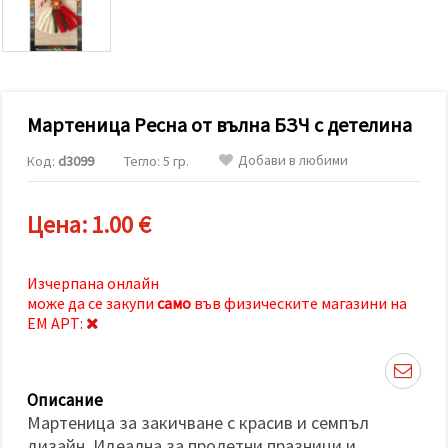
релевантно
съдържание
и реклами,
включително
с помощта
на наши
партньори
Мартеница Ресна от вълна БЗЧ с детелина
за анализ
и
маркетинг.
Добави в любими
Код:
d3099
Тегло: 5 гр.
Можеш да
се
съгласиш
Цена:
1.00 €
да
използваме
всички
"бисквитки"
Изчерпана онлайн
като
може да се закупи
само
във физическите магазини на
натиснеш
"Приеми
ЕМ АРТ:
всички!"
или да
посочиш
предпочитанията
Описание
си в
"Настройки",
Мартеница за закичване с красив и семпъл
като
дизайн. Идеална за пролетни празници и