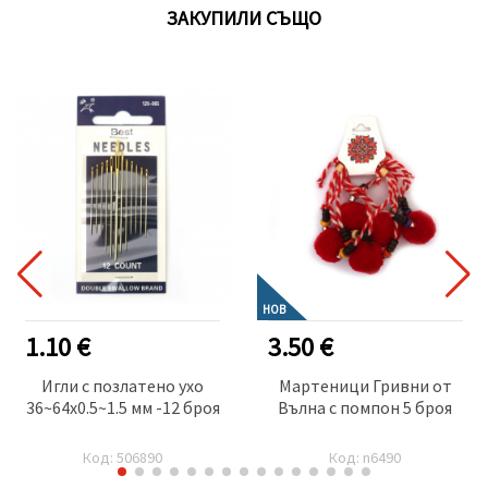
ЗАКУПИЛИ СЪЩО
НОВ
1.10 €
3.50 €
Игли с позлатено ухо
Мартеници Гривни от
36~64x0.5~1.5 мм -12 броя
Вълна с помпон 5 броя
Код: 506890
Код: n6490