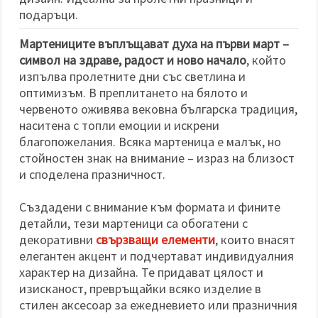
избереш
дадения
подаръци.
вид
"бисквитки"
Мартениците въплъщават духа на първи март –
и кликнеш
бутона
символ на здраве, радост и ново начало
, който
"Запази"
изпълва пролетните дни със светлина и
оптимизъм. В преплитането на бялото и
Приеми
червеното оживява вековна българска традиция,
всички
наситена с топли емоции и искрени
благопожелания. Всяка мартеница е малък, но
Настройки
стойностен знак на внимание – израз на близост
на
и споделена празничност.
бисквитките
Създадени с внимание към формата и фините
детайли, тези мартеници са обогатени с
декоративни
свързващи елементи
, които внасят
елегантен акцент и подчертават индивидуалния
характер на дизайна. Те придават цялост и
изисканост, превръщайки всяко изделие в
стилен аксесоар за ежедневието или празничния