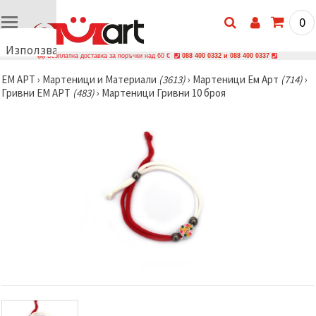
0
Използваме
Безплатна доставка за поръчки над 60 €
088 400 0332 и 088 400 0337
бисквитки
ЕМ АРТ
›
Мартеници и Материали
(3613)
›
Мартеници Ем Арт
(714)
›
🍪
Гривни ЕМ АРТ
(483)
›
Мартеници Гривни 10 броя
Използваме
бисквитки
и подобни
технологии,
за да
осигурим
правилната
работа на
сайта, да
подобрим
твоето
изживяване
и, с твое
съгласие,
да
анализираме
трафика и
да
показваме
по-