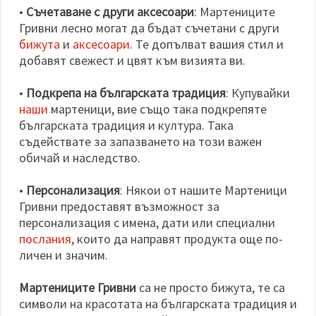
•
Съчетаване с други аксесоари
: Мартениците
Гривни лесно могат да бъдат съчетани с други
бижута
и
аксесоари
. Те допълват вашия стил и
добавят свежест и цвят към визията ви.
•
Подкрепа на българската традиция
: Купувайки
наши
мартеници, вие също така подкрепяте
българската традиция и култура. Така
съдействате за запазването на този важен
обичай и наследство.
•
Персонализация
: Някои от нашите Мартеници
Гривни предоставят възможност за
персонализация с имена, дати или специални
послания
, които да направят продукта още по-
личен и значим.
Мартениците Гривни
са не просто бижута, те са
символи на красотата на българската традиция и