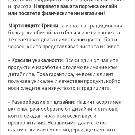
избереш
дадения
и красота.
Направете вашата поръчка онлайн
вид
или посетете физическите ни магазини!
"бисквитки"
и кликнеш
бутона
Мартениците Гривни
са израз на традиционния
"Запази"
български обичай за отбелязване на пролетта.
Те съчетават двата символични цвета - бял и
Приеми
червен, които представляват чистота и живот.
всички
•
Красиви уникалности
: Всеки един от нашите
Настройки
продукти е изработен с голямо внимание към
на
детайлите. Това гарантира, че всеки клиент
бисквитките
получава уникален и качествен продукт, който
носи следите на изкуството и традицията.
•
Разнообразие от дизайни
: Нашият асортимент
включва разнообразие от дизайни и стилове,
които се адаптират към всеки вкус и
предпочитания. Независимо дали сте по-
класически или смело модерни, ще намерите