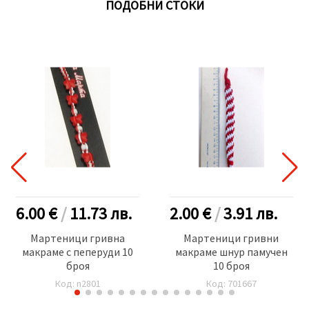
ПОДОБНИ СТОКИ
6.00 €
/
11.73
лв.
2.00 €
/
3.91
лв.
Мартеници гривна
Мартеници гривни
макраме с пеперуди 10
макраме шнур памучен
броя
10 броя
Код: n2801
Код: 701667