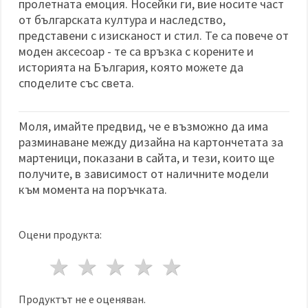
пролетната емоция. Носейки ги, вие носите част
от българската култура и наследство,
представени с изисканост и стил. Те са повече от
моден аксесоар - те са връзка с корените и
историята на България, която можете да
споделите със света.
Моля, имайте предвид, че е възможно да има
разминаване между дизайна на картончетата за
мартеници, показани в сайта, и тези, които ще
получите, в зависимост от наличните модели
към момента на поръчката.
Оцени продукта:
1 звезда
2 звезди
3 звезди
4 звезди
5 звезди
Продуктът не е оценяван.