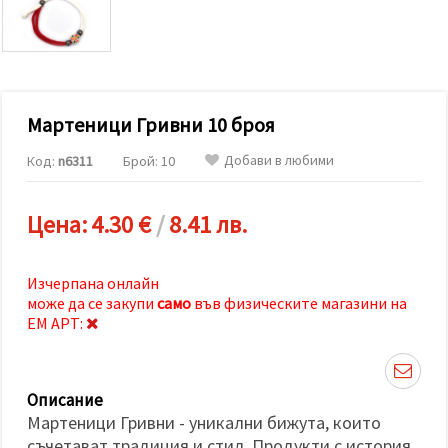
релевантно
съдържание
и реклами,
включително
с помощта
на наши
партньори
Мартеници Гривни 10 броя
за анализ
и
маркетинг.
Добави в любими
Код:
n6311
Брой: 10
Можеш да
се
съгласиш
Цена:
4.30 €
/
8.41 лв.
да
използваме
всички
"бисквитки"
Изчерпана онлайн
като
може да се закупи
само
във физическите магазини на
натиснеш
"Приеми
ЕМ АРТ:
всички!"
или да
посочиш
предпочитанията
Описание
си в
"Настройки",
Мартеници Гривни - уникални бижута, които
като
съчетават традиция и стил. Продукти с история