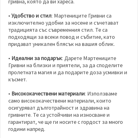
гривна, която да ви хареса.
•
Удобство и стил
: Мартениците Гривни са
изключително удобни за носене и съчетават
традицията със съвременния стил. Те са
подходящи за всеки повод и събитие, като
придават уникален блясък на вашия облик.
•
Идеални за подарък
: Дарете Мартениците
Гривни на близки и приятели, за да споделите
пролетната магия и да подарите доза усмивки и
късмет.
•
Висококачествени материали
: Използваме
само висококачествени материали, които
осигуряват дълготрайност и здравина на
гривните. Те са устойчиви на износване и
гарантират, че ще ги носите с гордост за много
години напред.