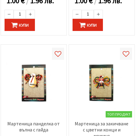
1.00
€
/
1.96 лв.
1.00
€
/
1.96 лв.
КУПИ
КУПИ
ТОП ПРОДУКТ
Мартеница панделка от
Мартеница за закичване
вълна с гайда
с цветни конци и
момиче