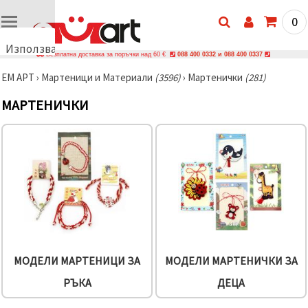
0
Използваме
Безплатна доставка за поръчки над 60 €
088 400 0332 и 088 400 0337
бисквитки
ЕМ АРТ
›
Мартеници и Материали
(3596)
›
Мартенички
(281)
🍪
Използваме
МАРТЕНИЧКИ
бисквитки
и подобни
технологии,
за да
осигурим
правилната
работа на
сайта, да
подобрим
твоето
изживяване
и, с твое
съгласие,
да
анализираме
МОДЕЛИ МАРТЕНИЦИ ЗА
МОДЕЛИ МАРТЕНИЧКИ ЗА
трафика и
да
РЪКА
ДЕЦА
показваме
по-