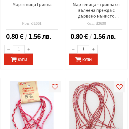
Мартеница Гривна
Мартеница - гривна от
вълнена прежда с
дървено мънисто
усмивка
Код:
d2661
Код:
d2638
0.80
€
/
1.56 лв.
0.80
€
/
1.56 лв.
КУПИ
КУПИ