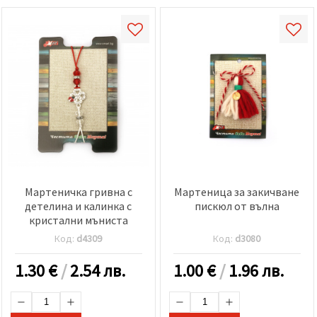
Мартеничка гривна с
Мартеница за закичване
детелина и калинка с
пискюл от вълна
кристални мъниста
Код:
d4309
Код:
d3080
1.30
€
/
2.54 лв.
1.00
€
/
1.96 лв.