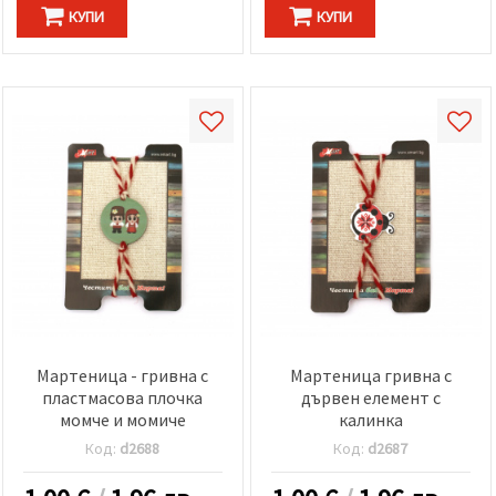
КУПИ
КУПИ
Мартеница - гривна с
Мартеница гривна с
пластмасова плочка
дървен елемент с
момче и момиче
калинка
Код:
d2688
Код:
d2687