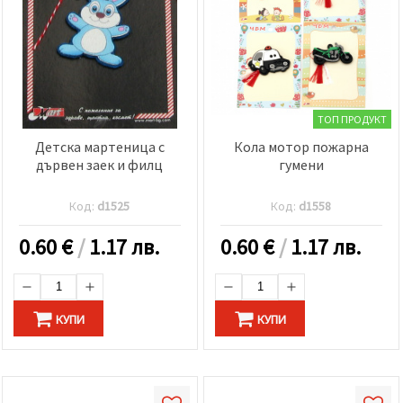
ТОП ПРОДУКТ
Детска мартеница с
Кола мотор пожарна
дървен заек и филц
гумени
Код:
d1525
Код:
d1558
0.60
€
/
1.17 лв.
0.60
€
/
1.17 лв.
КУПИ
КУПИ