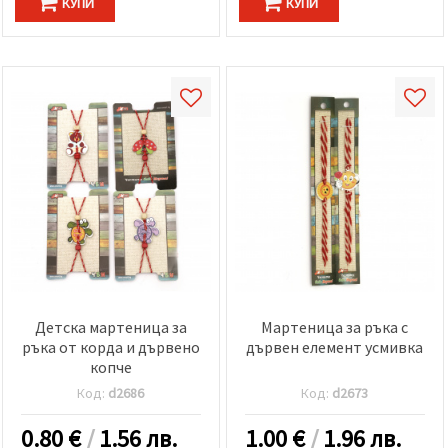
КУПИ
КУПИ
Детска мартеница за
Мартеница за ръка с
ръка от корда и дървено
дървен елемент усмивка
копче
Код:
d2686
Код:
d2673
0.80
€
/
1.56 лв.
1.00
€
/
1.96 лв.