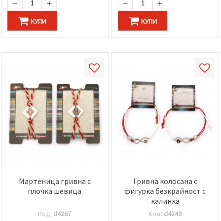
КУПИ
КУПИ
Мартеница гривна с
Гривна колосана с
плочка шевица
фигурка безкрайност с
калинка
Код:
d4267
Код:
d4249