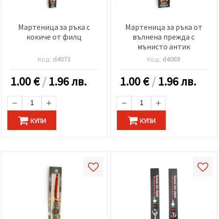
Мартеница за ръка с
Мартеница за ръка от
кокиче от филц
вълнена прежда с
мънисто антик
Код:
d4073
Код:
d4069
1.00
€
/
1.96 лв.
1.00
€
/
1.96 лв.
КУПИ
КУПИ