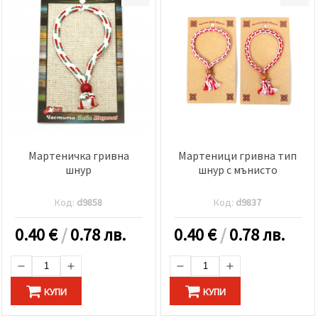
Мартеничка гривна
Мартеници гривна тип
шнур
шнур с мънисто
Код:
d9858
Код:
d9837
0.40
€
/
0.78 лв.
0.40
€
/
0.78 лв.
КУПИ
КУПИ