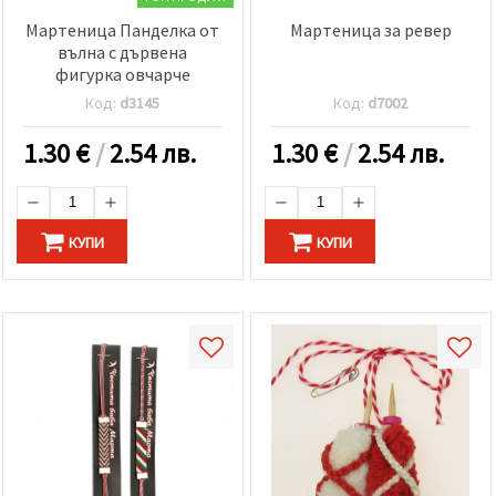
Мартеница Панделка от
Мартеница за ревер
вълна с дървена
фигурка овчарче
Код:
d3145
Код:
d7002
1.30
€
/
2.54 лв.
1.30
€
/
2.54 лв.
КУПИ
КУПИ