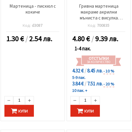
Мартеница - пискюл с
Гривна мартеница
кокиче
макраме акрилни
мъниста с висулка
пеперуда -12 броя
Код:
d3087
Код:
700835
1.30
€
/
2.54 лв.
4.80
€
/
9.39 лв.
1-4 пак.
ОТСТЪПКИ
ЗА КОЛИЧЕСТВО
4.32 €
/
8.45 лв.
- 10 %
5-9 пак.
3.84 €
/
7.51 лв.
- 20 %
10 пак. +
КУПИ
КУПИ