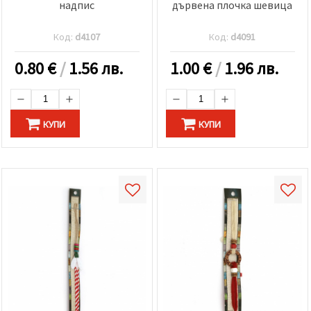
надпис
дървена плочка шевица
Код:
d4107
Код:
d4091
0.80
€
/
1.56 лв.
1.00
€
/
1.96 лв.
КУПИ
КУПИ