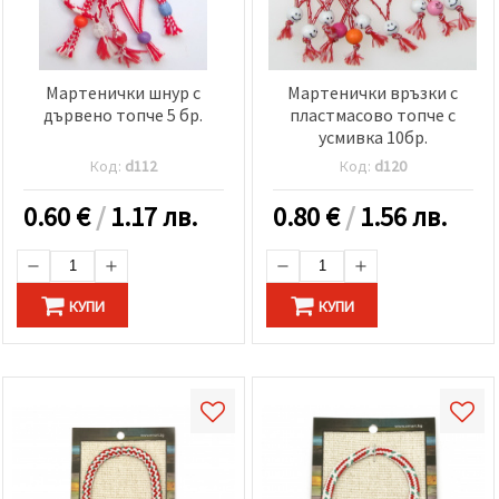
Мартенички шнур с
Мартенички връзки с
дървено топче 5 бр.
пластмасово топче с
усмивка 10бр.
Код:
d112
Код:
d120
0.60
€
/
1.17 лв.
0.80
€
/
1.56 лв.
КУПИ
КУПИ