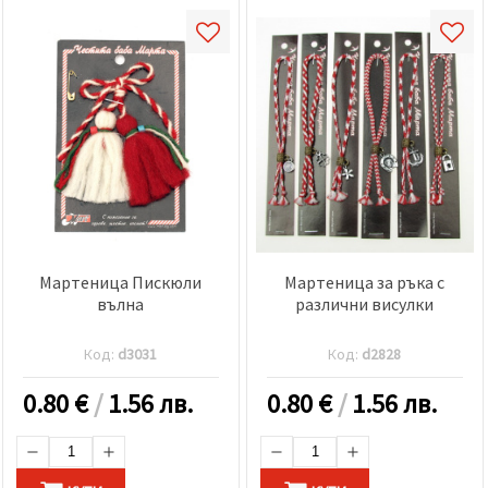
Мартеница Пискюли
Мартеница за ръка с
вълна
различни висулки
Код:
d3031
Код:
d2828
0.80
€
/
1.56 лв.
0.80
€
/
1.56 лв.