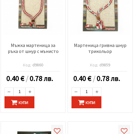
Мъжка мартеница за
Мартеница гривна шнур
ръка от шнур с мънисто
трикольор
Код:
d9860
Код:
d9859
0.40
€
/
0.78 лв.
0.40
€
/
0.78 лв.
КУПИ
КУПИ