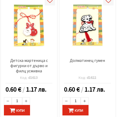
Детска мартеница с
Долматинец гумен
фигурки от дърво и
филц усмивка
Код:
d1613
Код:
d1622
0.60
€
/
1.17 лв.
0.60
€
/
1.17 лв.
КУПИ
КУПИ