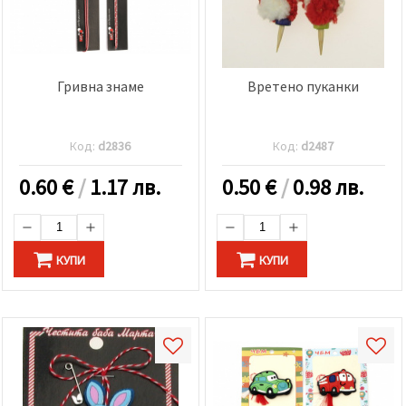
Гривна знаме
Вретено пуканки
Код:
d2836
Код:
d2487
0.60
€
/
1.17 лв.
0.50
€
/
0.98 лв.
КУПИ
КУПИ