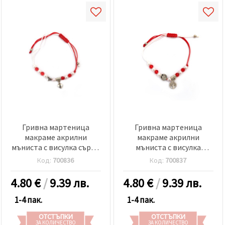
Гривна мартеница
Гривна мартеница
макраме акрилни
макраме акрилни
мъниста с висулка сърце
мъниста с висулка
-12 броя
дървото на живота -12
Код:
700836
Код:
700837
броя
4.80
€
/
9.39 лв.
4.80
€
/
9.39 лв.
1-4 пак.
1-4 пак.
ОТСТЪПКИ
ОТСТЪПКИ
ЗА КОЛИЧЕСТВО
ЗА КОЛИЧЕСТВО