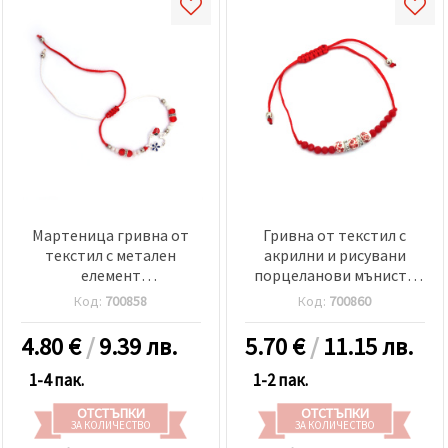
избереш
дадения
вид
"бисквитки"
и кликнеш
бутона
"Запази"
Приеми
всички
Настройки
на
Мартеница гривна от
Гривна от текстил с
бисквитките
текстил с метален
акрилни и рисувани
елемент
порцеланови мъниста
сърце,цвете,калинка,кристал
-12 броя
Код:
700858
Код:
700860
и акрилни мъниста -12
броя
4.80
€
/
9.39 лв.
5.70
€
/
11.15 лв.
1-4 пак.
1-2 пак.
ОТСТЪПКИ
ОТСТЪПКИ
ЗА КОЛИЧЕСТВО
ЗА КОЛИЧЕСТВО