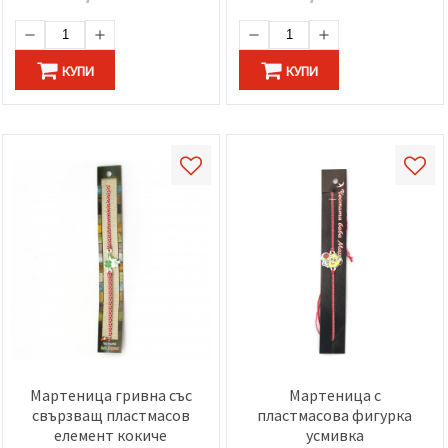
КУПИ
КУПИ
Мартеница гривна със
Мартеница с
свързващ пластмасов
пластмасова фигурка
елемент кокиче
усмивка