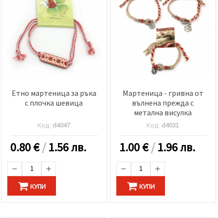
Етно мартеница за ръка
Мартеница - гривна от
с плочка шевица
вълнена прежда с
метална висулка
Код:
d4047
Код:
d4031
0.80
€
/
1.56 лв.
1.00
€
/
1.96 лв.
КУПИ
КУПИ