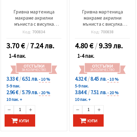
Гривна мартеница
Гривна мартеница
макраме акрилни
макраме акрилни
мъниста с висулка
мъниста с висулка
детелина -12 броя
костенурка -12 броя
Код:
700834
Код:
700838
3.70
€
/
7.24 лв.
4.80
€
/
9.39 лв.
1-4 пак.
1-4 пак.
ОТСТЪПКИ
ОТСТЪПКИ
ЗА КОЛИЧЕСТВО
ЗА КОЛИЧЕСТВО
3.33 €
/
6.51 лв.
4.32 €
/
8.45 лв.
- 10 %
- 10 %
5-9 пак.
5-9 пак.
2.96 €
/
5.79 лв.
3.84 €
/
7.51 лв.
- 20 %
- 20 %
10 пак. +
10 пак. +
КУПИ
КУПИ